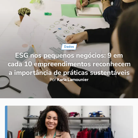
Dados
ESG nos pequenos negócios: 9 em
cada 10 empreendimentos reconhecem
a importância de práticas sustentáveis
Por
Karla Lamounier