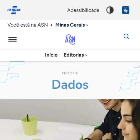
Fale
Acessibilidade
conosco
0
acessibilidade
9
Minas Gerais
Você está na ASN
Dados
para
busca
Agência
Início
Editorias
Palavra
Sebrae
chave
de
EDITORIA
Dados
Notícias