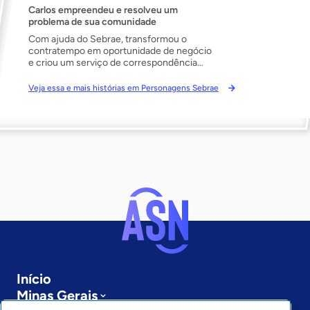
Carlos empreendeu e resolveu um
problema de sua comunidade
Com ajuda do Sebrae, transformou o
contratempo em oportunidade de negócio
e criou um serviço de correspondência
que foi expandido para outras
comunidades do Rio de Janeiro.
Veja essa e mais histórias em Personagens Sebrae
Início
Minas Gerais