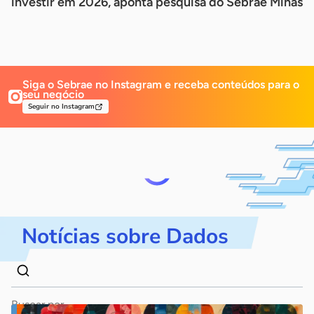
investir em 2026, aponta pesquisa do Sebrae Minas
Siga o Sebrae no Instagram e receba
conteúdos para o
seu negócio
Seguir no Instagram
Notícias sobre Dados
Dados
Palavra
para
chave