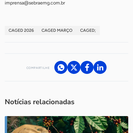
imprensa@sebraemg.com.br
CAGED 2026
CAGED MARÇO
CAGED;
COMPARTILHE
Acesse nossos canais de atendimento
Ficou com alguma dúvida?
.
Se
você é um profissional da imprensa, entre em contato pelo
imprensa@sebrae.com.br
fale com a ASN em cada UF
ou
Notícias relacionadas