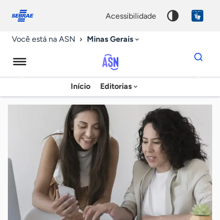
Fale
Acessibilidade
conosco
0
acessibilidade
9
Minas Gerais
Você está na ASN
Dados
para
busca
Agência
Início
Editorias
Palavra
Sebrae
chave
de
Notícias