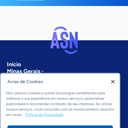
Início
Minas Gerais
Sobre a ASN
Aviso de Cookies
Últimas notícias
Entre em contato
Nós usamos cookies e outras tecnologias semelhantes para
Editorias
melhorar a sua experiência em nossos serviços, personalizar
publicidade e recomendar conteúdo de seu interesse. Ao utilizar
Economia & Política
nossos serviços, você concorda com tal monitoramento descrito
em nossa
Política de Privacidade
Inovação & Tecnologia
Cultura empreendedora