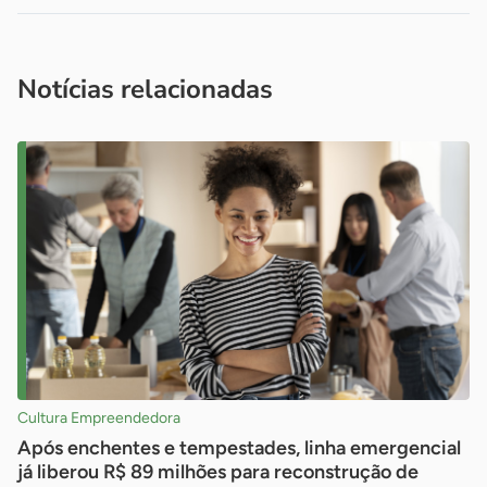
Acesse nossos canais de atendimento
Ficou com alguma dúvida?
.
Se
você é um profissional da imprensa, entre em contato pelo
imprensa@sebrae.com.br
fale com a ASN em cada UF
ou
Notícias relacionadas
Cultura Empreendedora
Após enchentes e tempestades, linha emergencial
já liberou R$ 89 milhões para reconstrução de