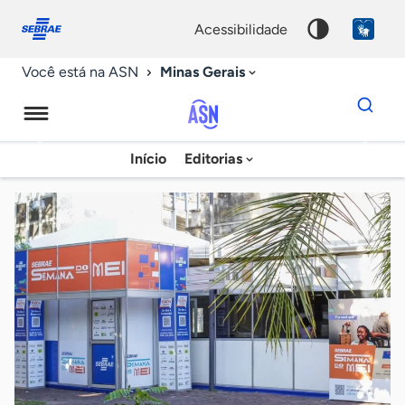
Fale
Acessibilidade
conosco
0
acessibilidade
9
Minas Gerais
Você está na ASN
Dados
para
busca
Agência
Início
Editorias
Palavra
Sebrae
chave
de
Notícias