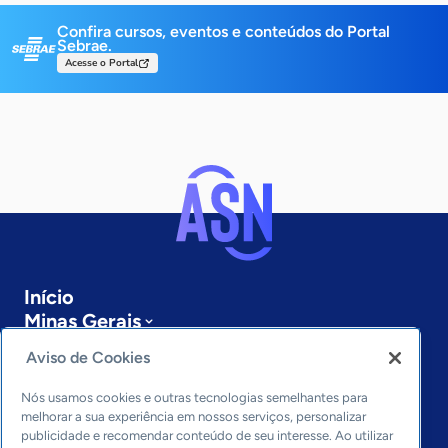
Confira cursos, eventos e conteúdos do Portal
Sebrae.
Acesse o Portal
Início
Minas Gerais
Sobre a ASN
Aviso de Cookies
Últimas notícias
Entre em contato
Nós usamos cookies e outras tecnologias semelhantes para
Editorias
melhorar a sua experiência em nossos serviços, personalizar
publicidade e recomendar conteúdo de seu interesse. Ao utilizar