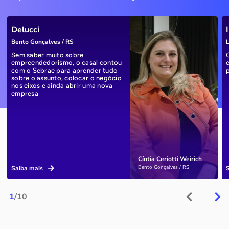
Delucci
Bento Gonçalves / RS
L
Sem saber muito sobre
empreendedorismo, o casal contou
com o Sebrae para aprender tudo
sobre o assunto, colocar o negócio
nos eixos e ainda abrir uma nova
empresa
Cíntia Ceriotti Weirich
Bento Gonçalves / RS
Saiba mais
1
/10