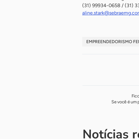
(31) 99934-0658 / (31) 
aline.stark@sebraemg.co
EMPREENDEDORISMO FE
Fic
Se você é um p
Notícias 