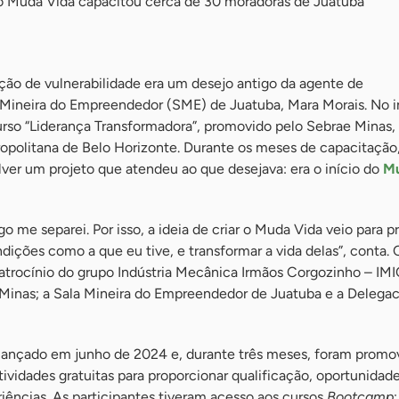
to Muda Vida capacitou cerca de 30 moradoras de Juatuba
ção de vulnerabilidade era um desejo antigo da agente de
Mineira do Empreendedor (SME) de Juatuba, Mara Morais. No i
urso “Liderança Transformadora”, promovido pelo Sebrae Minas,
opolitana de Belo Horizonte. Durante os meses de capacitação,
ver um projeto que atendeu ao que desejava: era o início do
Mu
o me separei. Por isso, a ideia de criar o Muda Vida veio para p
ições como a que eu tive, e transformar a vida delas”, conta. 
atrocínio do grupo Indústria Mecânica Irmãos Corgozinho – IMI
Minas; a Sala Mineira do Empreendedor de Juatuba e a Delegac
lançado em junho de 2024 e, durante três meses, foram promo
tividades gratuitas para proporcionar qualificação, oportunidad
iências. As participantes tiveram acesso aos cursos
Bootcamp