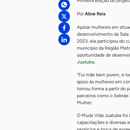
Primeira edição do proje
Por
Aline Reis
Apoiar mulheres em situa
desenvolvimento da Sala 
2023, ela participou do c
município da Região Metr
oportunidade de desenvol
Juatuba
.
“Fui mãe bem jovem, e log
apoio às mulheres em cond
tomou forma a partir do p
parceiros como o Sebrae 
Mulher.
O Muda Vida Juatuba foi 
capacitações e diversas a
negócios e troca de exper