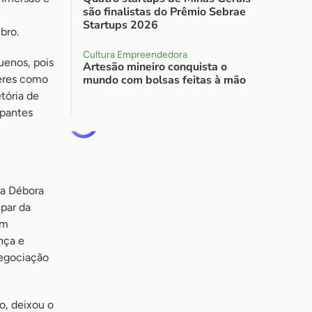
são finalistas do Prêmio Sebrae
Startups 2026
bro.
Cultura Empreendedora
uenos, pois
Artesão mineiro conquista o
eres como
mundo com bolsas feitas à mão
tória de
ipantes
ra Débora
ipar da
om
nça e
negociação
o, deixou o