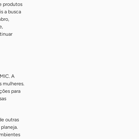
e produtos
is a busca
mbro,
e,
tinuar
IMIC. A
as mulheres.
ções para
sas
de outras
planeja.
 ambientes