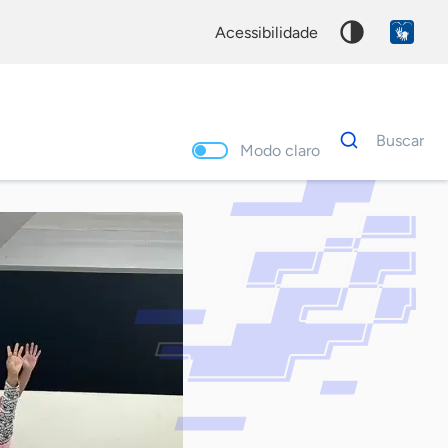
acessibilidade
Dados
Buscar
para
Modo claro
busca
Palavra
chave