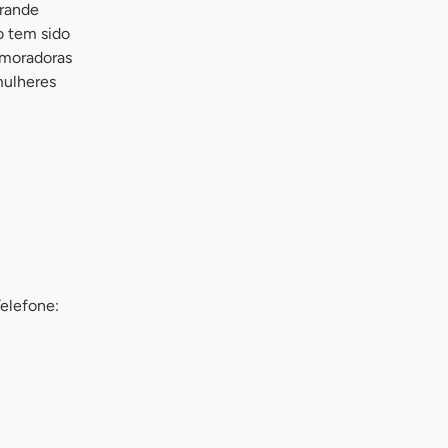
grande
o tem sido
 moradoras
mulheres
Telefone: