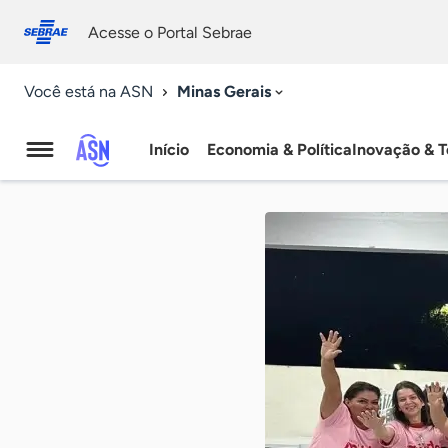
Fale
Acessibilidade
conosco
0
Acesse o Portal Sebrae
9
Minas Gerais
Você está na ASN
Início
Economia & Política
Inovação & T
Agência
Sebrae
de
Notícias