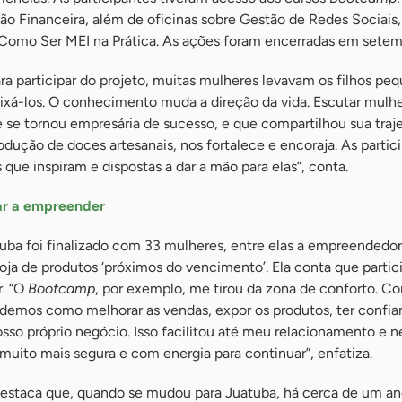
o Financeira, além de oficinas sobre Gestão de Redes Sociais,
 Como Ser MEI na Prática. As ações foram encerradas em setem
a participar do projeto, muitas mulheres levavam os filhos peq
xá-los. O conhecimento muda a direção da vida. Escutar mulh
 se tornou empresária de sucesso, e que compartilhou sua traje
dução de doces artesanais, nos fortalece e encoraja. As partic
 que inspiram e dispostas a dar a mão para elas”, conta.
ar a empreender
uba foi finalizado com 33 mulheres, entre elas a empreendedo
ja de produtos ‘próximos do vencimento’. Ela conta que partic
r. “O
Bootcamp
, por exemplo, me tirou da zona de conforto. C
ndemos como melhorar as vendas, expor os produtos, ter confia
osso próprio negócio. Isso facilitou até meu relacionamento e 
uito mais segura e com energia para continuar”, enfatiza.
staca que, quando se mudou para Juatuba, há cerca de um an