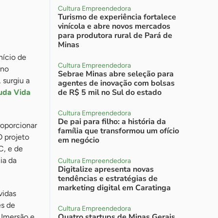
Cultura Empreendedora
Turismo de experiência fortalece
vinícola e abre novos mercados
para produtora rural de Pará de
Minas
nício de
Cultura Empreendedora
 no
Sebrae Minas abre seleção para
 surgiu a
agentes de inovação com bolsas
de R$ 5 mil no Sul do estado
da Vida
Cultura Empreendedora
De pai para filho: a história da
roporcionar
família que transformou um ofício
O projeto
em negócio
C, e de
ia da
Cultura Empreendedora
Digitalize apresenta novas
tendências e estratégias de
marketing digital em Caratinga
vidas
es de
Cultura Empreendedora
Quatro startups de Minas Gerais
: Imersão e