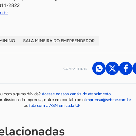
3314-2822
m.br
MININO
SALA MINEIRA DO EMPREENDEDOR
COMPARTILHE
Acesse nossos canais de atendimento
ou com alguma dúvida?
.
imprensa@sebrae.com.br
rofissional da imprensa, entre em contato pelo
fale com a ASN em cada UF
ou
relacionadas