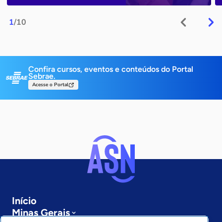
1
/10
Confira cursos, eventos e conteúdos do Portal
Sebrae.
Acesse o Portal
Início
Minas Gerais