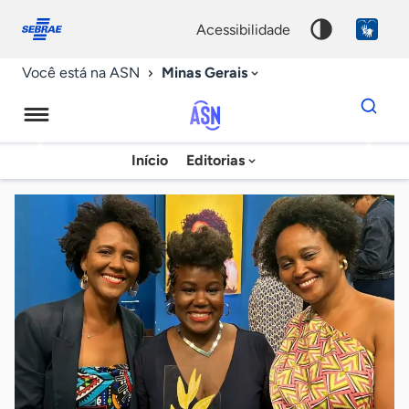
Fale
Acessibilidade
conosco
0
acessibilidade
9
Minas Gerais
Você está na ASN
Dados
para
busca
Agência
Início
Editorias
Palavra
Sebrae
chave
de
Notícias