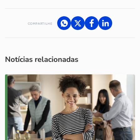
COMPARTILHE
Acesse nossos canais de atendimento
Ficou com alguma dúvida?
.
Se
você é um profissional da imprensa, entre em contato pelo
imprensa@sebrae.com.br
fale com a ASN em cada UF
ou
Notícias relacionadas