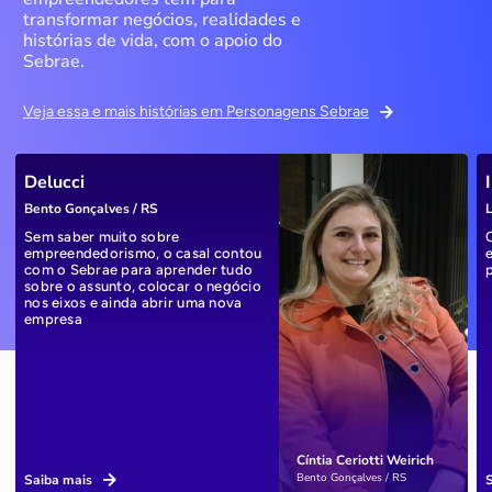
transformar negócios, realidades e
histórias de vida, com o apoio do
Sebrae.
Veja essa e mais histórias em Personagens Sebrae
Delucci
Bento Gonçalves / RS
L
Sem saber muito sobre
empreendedorismo, o casal contou
com o Sebrae para aprender tudo
sobre o assunto, colocar o negócio
nos eixos e ainda abrir uma nova
empresa
Cíntia Ceriotti Weirich
Bento Gonçalves / RS
Saiba mais