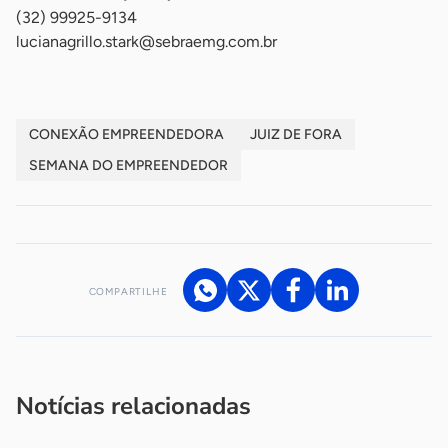
(32) 99925-9134
lucianagrillo.stark@sebraemg.com.br
CONEXÃO EMPREENDEDORA
JUIZ DE FORA
SEMANA DO EMPREENDEDOR
COMPARTILHE
Acesse nossos canais de atendimento
Ficou com alguma dúvida?
.
Se
você é um profissional da imprensa, entre em contato pelo
imprensa@sebrae.com.br
fale com a ASN em cada UF
ou
Notícias relacionadas