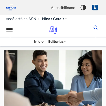
Fale
Acessibilidade
conosco
0
acessibilidade
9
Minas Gerais
Você está na ASN
Dados
para
busca
Agência
Início
Editorias
Palavra
Sebrae
chave
de
Notícias