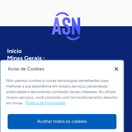
Início
Minas Gerais
Sobre a ASN
Aviso de Cookies
Últimas notícias
Entre em contato
Nós usamos cookies e outras tecnologias semelhantes para
Editorias
melhorar a sua experiência em nossos serviços, personalizar
publicidade e recomendar conteúdo de seu interesse. Ao utilizar
Economia & Política
nossos serviços, você concorda com tal monitoramento descrito
em nossa
Política de Privacidade
Inovação & Tecnologia
Cultura empreendedora
Dados
Aceitar todos os cookies
Arquivo