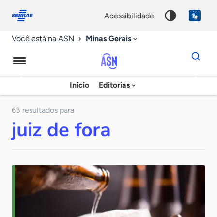
Fale
Acessibilidade
conosco
0
acessibilidade
9
Minas Gerais
Você está na ASN
Dados
para
busca
Agência
Início
Editorias
Palavra
Sebrae
chave
de
63 resultados para
juiz de fora
Notícias