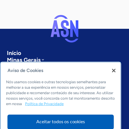
Início
Minas Gerais
Sobre a ASN
Aviso de Cookies
Últimas notícias
Entre em contato
Nós usamos cookies e outras tecnologias semelhantes para
Editorias
melhorar a sua experiência em nossos serviços, personalizar
publicidade e recomendar conteúdo de seu interesse. Ao utilizar
Economia & Política
nossos serviços, você concorda com tal monitoramento descrito
em nossa
Política de Privacidade
Inovação & Tecnologia
Cultura empreendedora
Dados
Aceitar todos os cookies
Arquivo