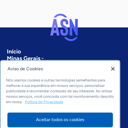
Início
Minas Gerais
Sobre a ASN
Aviso de Cookies
Últimas notícias
Entre em contato
Nós usamos cookies e outras tecnologias semelhantes para
Editorias
melhorar a sua experiência em nossos serviços, personalizar
publicidade e recomendar conteúdo de seu interesse. Ao utilizar
Economia & Política
nossos serviços, você concorda com tal monitoramento descrito
em nossa
Política de Privacidade
Inovação & Tecnologia
Cultura empreendedora
Dados
Aceitar todos os cookies
Arquivo