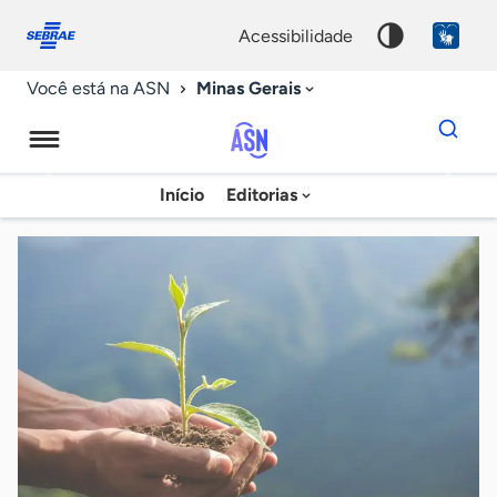
Fale
Acessibilidade
conosco
0
acessibilidade
9
Minas Gerais
Você está na ASN
Dados
para
busca
Agência
Início
Editorias
Palavra
Sebrae
chave
de
Notícias