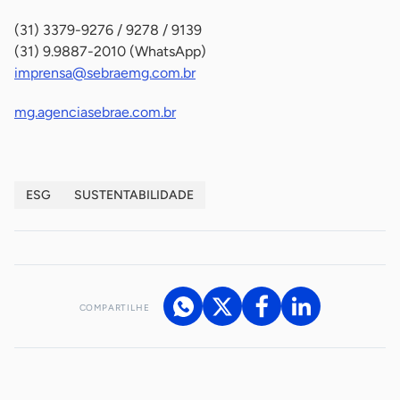
(31) 3379-9276 / 9278 / 9139
(31) 9.9887-2010 (WhatsApp)
imprensa@sebraemg.com.br
mg.agenciasebrae.com.br
ESG
SUSTENTABILIDADE
COMPARTILHE
Acesse nossos canais de atendimento
Ficou com alguma dúvida?
.
Se
você é um profissional da imprensa, entre em contato pelo
imprensa@sebrae.com.br
fale com a ASN em cada UF
ou