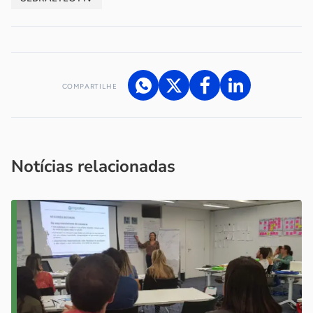
COMPARTILHE
Acesse nossos canais de atendimento
Ficou com alguma dúvida?
.
Se
você é um profissional da imprensa, entre em contato pelo
imprensa@sebrae.com.br
fale com a ASN em cada UF
ou
Notícias relacionadas