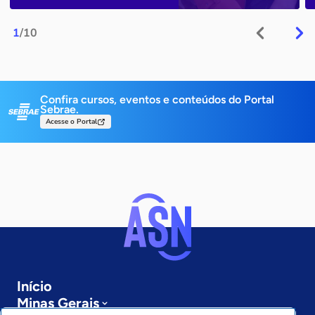
1
/10
Confira cursos, eventos e conteúdos do Portal
Sebrae.
Acesse o Portal
Início
Minas Gerais