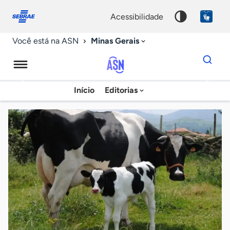
Fale
Acessibilidade
conosco
0
acessibilidade
9
Minas Gerais
Você está na ASN
Dados
para
busca
Agência
Início
Editorias
Palavra
Sebrae
chave
de
Notícias