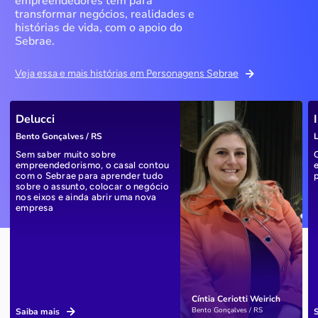
empreendedores têm para
transformar negócios, realidades e
histórias de vida, com o apoio do
Sebrae.
Veja essa e mais histórias em Personagens Sebrae
Delucci
Bento Gonçalves / RS
L
Sem saber muito sobre
empreendedorismo, o casal contou
com o Sebrae para aprender tudo
sobre o assunto, colocar o negócio
nos eixos e ainda abrir uma nova
empresa
Cíntia Ceriotti Weirich
Bento Gonçalves / RS
Saiba mais