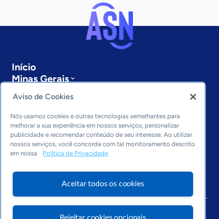
Início
Minas Gerais
Sobre a ASN
Aviso de Cookies
Últimas notícias
Entre em contato
Nós usamos cookies e outras tecnologias semelhantes para
Editorias
melhorar a sua experiência em nossos serviços, personalizar
publicidade e recomendar conteúdo de seu interesse. Ao utilizar
Economia & Política
nossos serviços, você concorda com tal monitoramento descrito
em nossa
Política de Privacidade
Inovação & Tecnologia
Cultura empreendedora
Dados
Aceitar todos os cookies
Arquivo
Rejeitar cookies opcionais