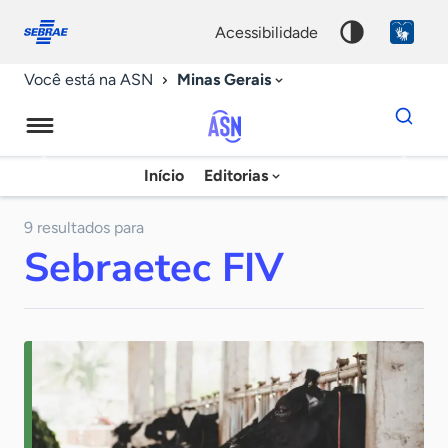
Fale
Acessibilidade
conosco
0
acessibilidade
9
Minas Gerais
Você está na ASN
Dados
para
busca
Agência
Início
Editorias
Palavra
Sebrae
chave
de
9 resultados para
Sebraetec FIV
Notícias