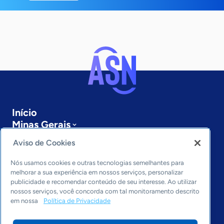
Início
Minas Gerais
Sobre a ASN
Aviso de Cookies
Últimas notícias
Entre em contato
Nós usamos cookies e outras tecnologias semelhantes para
Editorias
melhorar a sua experiência em nossos serviços, personalizar
publicidade e recomendar conteúdo de seu interesse. Ao utilizar
Economia & Política
nossos serviços, você concorda com tal monitoramento descrito
em nossa
Política de Privacidade
Inovação & Tecnologia
Cultura empreendedora