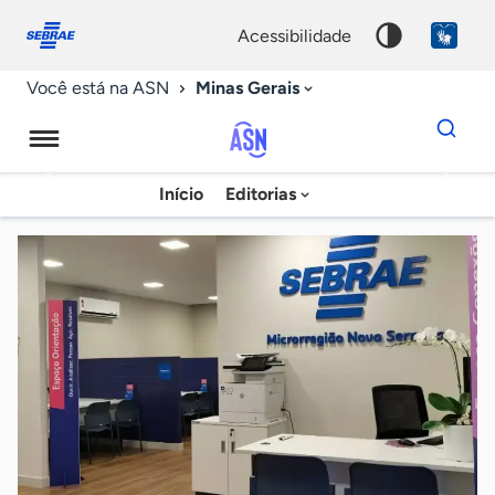
Fale
Acessibilidade
conosco
0
acessibilidade
9
Minas Gerais
Você está na ASN
Dados
para
busca
Agência
Início
Editorias
Palavra
Sebrae
chave
de
Notícias