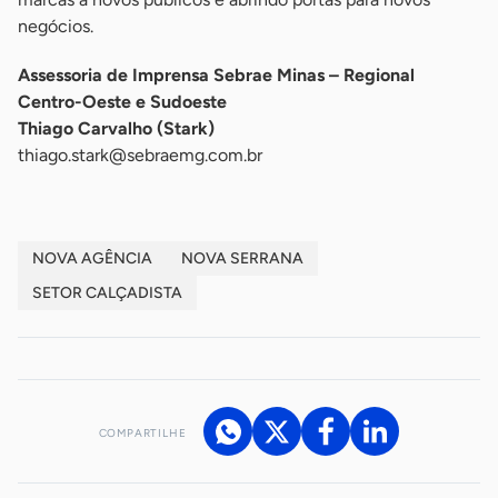
negócios.
Assessoria de Imprensa Sebrae Minas – Regional
Centro-Oeste e Sudoeste
Thiago Carvalho (Stark)
thiago.stark@sebraemg.com.br
NOVA AGÊNCIA
NOVA SERRANA
SETOR CALÇADISTA
COMPARTILHE
Acesse nossos canais de atendimento
Ficou com alguma dúvida?
.
Se