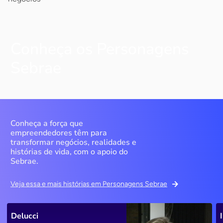
Conheça os Personagens
Sebrae
Conheça a força que
empreendedores têm para
transformar negócios, realidades e
histórias de vida, com o apoio do
Sebrae.
Veja essa e mais histórias em Personagens Sebrae
Delucci