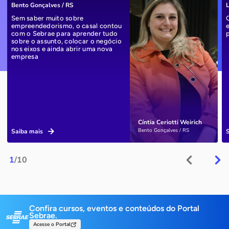
Bento Gonçalves / RS
L
Sem saber muito sobre
empreendedorismo, o casal contou
com o Sebrae para aprender tudo
sobre o assunto, colocar o negócio
nos eixos e ainda abrir uma nova
empresa
Cíntia Ceriotti Weirich
Bento Gonçalves / RS
Saiba mais
1
/10
Confira cursos, eventos e conteúdos do Portal
Sebrae.
Acesse o Portal