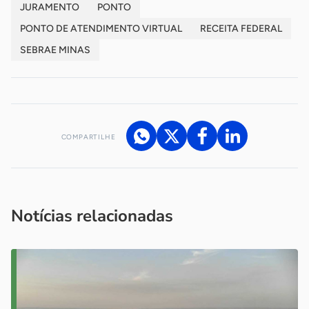
JURAMENTO
PONTO
PONTO DE ATENDIMENTO VIRTUAL
RECEITA FEDERAL
SEBRAE MINAS
COMPARTILHE
Acesse nossos canais de atendimento
Ficou com alguma dúvida?
.
Se
você é um profissional da imprensa, entre em contato pelo
imprensa@sebrae.com.br
fale com a ASN em cada UF
ou
Notícias relacionadas