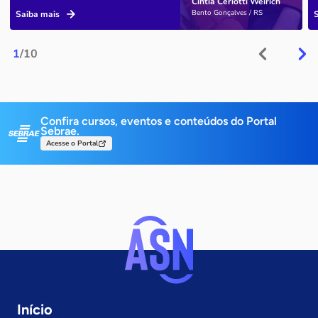
Cíntia Ceriotti Weirich
Bento Gonçalves / RS
Saiba mais
1
/10
Confira cursos, eventos e conteúdos do Portal
Sebrae.
Acesse o Portal
Início