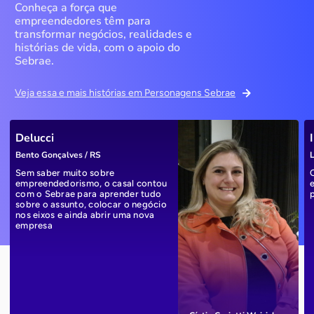
Conheça a força que
empreendedores têm para
transformar negócios, realidades e
histórias de vida, com o apoio do
Sebrae.
Veja essa e mais histórias em Personagens Sebrae
Delucci
Bento Gonçalves / RS
L
Sem saber muito sobre
empreendedorismo, o casal contou
com o Sebrae para aprender tudo
sobre o assunto, colocar o negócio
nos eixos e ainda abrir uma nova
empresa