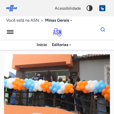
Fale
Acessibilidade
conosco
0
acessibilidade
9
Minas Gerais
Você está na ASN
Dados
para
busca
Agência
Início
Editorias
Palavra
Sebrae
chave
de
Notícias