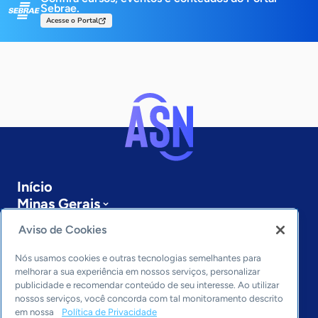
Sebrae.
Acesse o Portal
Início
Minas Gerais
Sobre a ASN
Aviso de Cookies
Últimas notícias
Entre em contato
Nós usamos cookies e outras tecnologias semelhantes para
Editorias
melhorar a sua experiência em nossos serviços, personalizar
publicidade e recomendar conteúdo de seu interesse. Ao utilizar
Economia & Política
nossos serviços, você concorda com tal monitoramento descrito
em nossa
Política de Privacidade
Inovação & Tecnologia