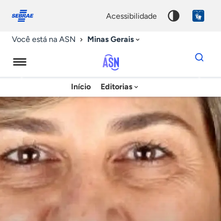
Fale
Acessibilidade
conosco
0
acessibilidade
9
Minas Gerais
Você está na ASN
Dados
para
busca
Agência
Início
Editorias
Palavra
Sebrae
chave
de
Notícias