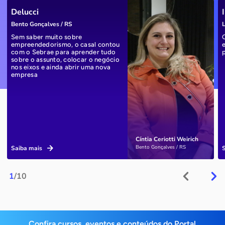
Delucci
Bento Gonçalves / RS
L
Sem saber muito sobre
empreendedorismo, o casal contou
com o Sebrae para aprender tudo
sobre o assunto, colocar o negócio
nos eixos e ainda abrir uma nova
empresa
Cíntia Ceriotti Weirich
Bento Gonçalves / RS
Saiba mais
1
/10
Confira cursos, eventos e conteúdos do Portal