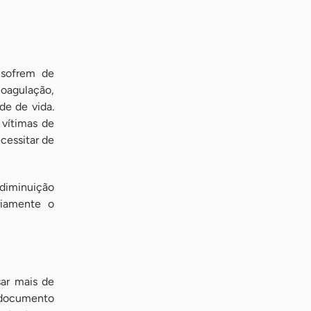
 sofrem de
oagulação,
de de vida.
 vítimas de
cessitar de
diminuição
riamente o
sar mais de
m documento