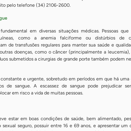
to pelo telefone (34) 2106-2600.
ngue
fundamental em diversas situações médicas. Pessoas que
uíneas, como a anemia falciforme ou distúrbios de c
m de transfusões regulares para manter sua saúde e qualida
outras doenças, como o câncer (principalmente a leucemia),
íduos submetidos a cirurgias de grande porte também podem ne
constante e urgente, sobretudo em períodos em que há uma 
os de sangue. A escassez de sangue pode prejudicar se
ocar em risco a vida de muitas pessoas.
 deve estar em boas condições de saúde, bem alimentado, pe
 sexual seguro, possuir entre 16 e 69 anos, e apresentar u