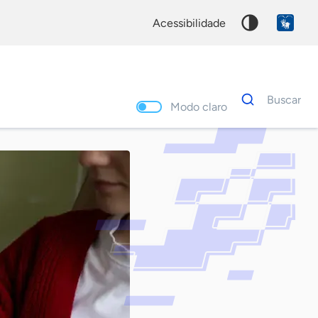
acessibilidade
Dados
Buscar
para
Modo claro
busca
Palavra
chave