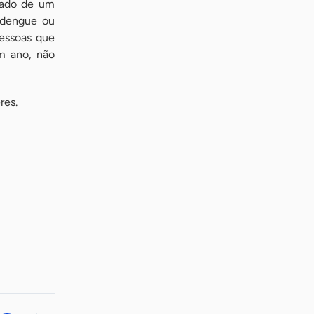
hado de um
 dengue ou
pessoas que
m ano, não
res.