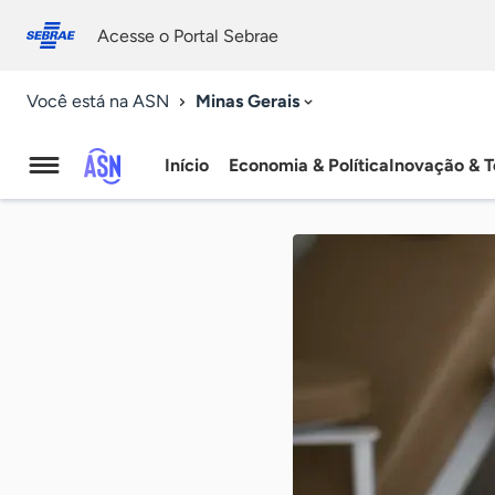
Fale
Acessibilidade
conosco
0
Acesse o Portal Sebrae
9
Minas Gerais
Você está na ASN
Início
Economia & Política
Inovação & T
Agência
Sebrae
de
Notícias