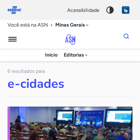
Fale
Acessibilidade
conosco
0
acessibilidade
9
Minas Gerais
Você está na ASN
Dados
para
busca
Agência
Início
Editorias
Palavra
Sebrae
chave
de
6 resultados para
e-cidades
Notícias