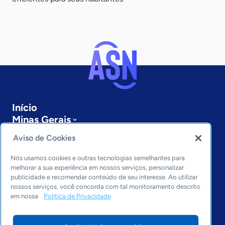
Início
Minas Gerais
Sobre a ASN
Aviso de Cookies
Últimas notícias
Entre em contato
Nós usamos cookies e outras tecnologias semelhantes para
Editorias
melhorar a sua experiência em nossos serviços, personalizar
publicidade e recomendar conteúdo de seu interesse. Ao utilizar
Economia & Política
nossos serviços, você concorda com tal monitoramento descrito
em nossa
Política de Privacidade
Inovação & Tecnologia
Cultura empreendedora
Dados