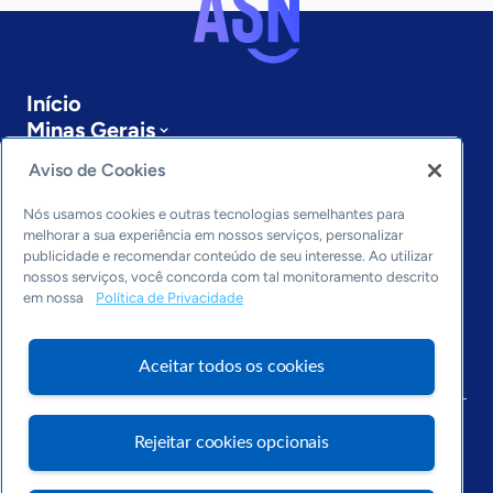
Início
Minas Gerais
Sobre a ASN
Aviso de Cookies
Últimas notícias
Entre em contato
Nós usamos cookies e outras tecnologias semelhantes para
Editorias
melhorar a sua experiência em nossos serviços, personalizar
publicidade e recomendar conteúdo de seu interesse. Ao utilizar
Economia & Política
nossos serviços, você concorda com tal monitoramento descrito
em nossa
Política de Privacidade
Inovação & Tecnologia
Cultura empreendedora
Dados
Aceitar todos os cookies
Arquivo
Rejeitar cookies opcionais