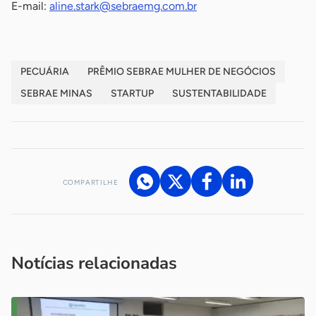
E-mail:
aline.stark@sebraemg.com.br
PECUÁRIA
PRÊMIO SEBRAE MULHER DE NEGÓCIOS
SEBRAE MINAS
STARTUP
SUSTENTABILIDADE
COMPARTILHE
Acesse nossos canais de atendimento
Ficou com alguma dúvida?
.
Se
você é um profissional da imprensa, entre em contato pelo
imprensa@sebrae.com.br
fale com a ASN em cada UF
ou
Notícias relacionadas