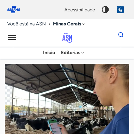
Fale
Acessibilidade
conosco
0
acessibilidade
9
Minas Gerais
Você está na ASN
Dados
para
busca
Agência
Início
Editorias
Palavra
Sebrae
chave
de
Notícias