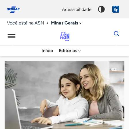
Fale
Acessibilidade
conosco
0
acessibilidade
9
Minas Gerais
Você está na ASN
Dados
para
busca
Agência
Início
Editorias
Palavra
Sebrae
chave
de
Notícias