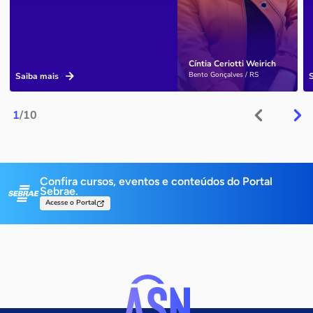
Cíntia Ceriotti Weirich
Bento Gonçalves / RS
Saiba mais
1
/10
Confira cursos, eventos e conteúdos do Portal
Sebrae.
Acesse o Portal