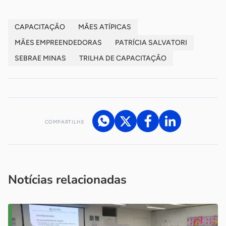
CAPACITAÇÃO
MÃES ATÍPICAS
MÃES EMPREENDEDORAS
PATRÍCIA SALVATORI
SEBRAE MINAS
TRILHA DE CAPACITAÇÃO
COMPARTILHE
Acesse nossos canais de atendimento
Ficou com alguma dúvida?
.
Se
você é um profissional da imprensa, entre em contato pelo
imprensa@sebrae.com.br
fale com a ASN em cada UF
ou
Notícias relacionadas