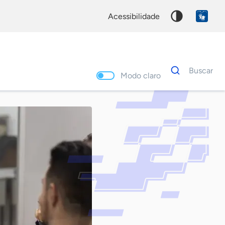
acessibilidade
Dados
Buscar
para
Modo claro
busca
Palavra
chave