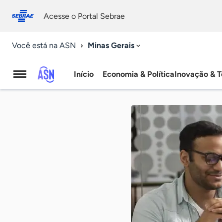
Fale
Acessibilidade
conosco
0
Acesse o Portal Sebrae
9
Minas Gerais
Você está na ASN
Início
Economia & Política
Inovação & T
Agência
Sebrae
de
Notícias