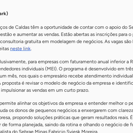
ark)
ços de Caldas têm a oportunidade de contar com o apoio do S
estão e aumentar as vendas. Estão abertas as inscrições para o
 consultoria gratuita em modelagem de negócios. As vagas são 
eitas
neste link
.
xclusivamente, para empresas com faturamento anual inferior a R
ndedores individuais (MEI). O programa é desenvolvido em trê
um mês, nos quais o empresário recebe atendimento individua
A proposta é revisar o modelo de negócio da empresa e identific
 impulsionar as vendas em um curto prazo.
 permite alinhar os objetivos da empresa e entender melhor o pe
juda os donos de pequenos negócios a enxergarem com clareza
presa, propondo soluções práticas que geram resultados reais. 
 de forma planejada, saindo da rotina e olhando o negócio de 
nalista do Sebrae Minas Fabricio Sviesk Moreira.