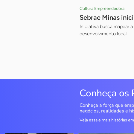
Cultura Empreendedora
Sebrae Minas inic
Iniciativa busca mapear a
desenvolvimento local
Conheça os 
Conheça a força que emp
negócios, realidades e hi
Veja essa e mais histórias 