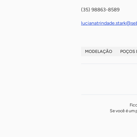
(35) 98863-8589
lucianatrindade.stark@s
MODELAÇÃO
POÇOS 
Fic
Se você é um p