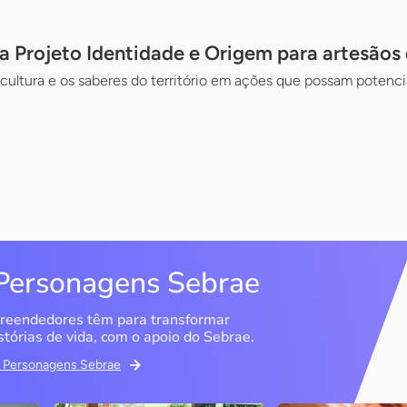
ia Projeto Identidade e Origem para artesãos
 cultura e os saberes do território em ações que possam potencia
Personagens Sebrae
reendedores têm para transformar
stórias de vida, com o apoio do Sebrae.
em Personagens Sebrae