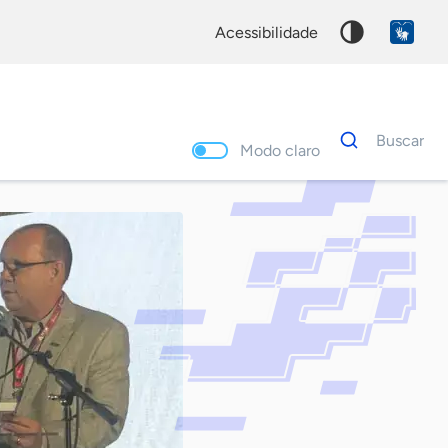
acessibilidade
Dados
Buscar
para
Modo claro
busca
Palavra
chave