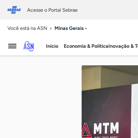
Fale
Acessibilidade
conosco
0
Acesse o Portal Sebrae
9
Minas Gerais
Você está na ASN
Início
Economia & Política
Inovação & T
Agência
Sebrae
de
Notícias