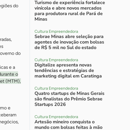
Turismo de experiência fortalece
egiões do
vinícola e abre novos mercados
para produtora rural de Pará de
Minas
Cultura Empreendedora
Sebrae Minas abre seleção para
radas,
agentes de inovação com bolsas
es
de R$ 5 mil no Sul do estado
Governo do
Cultura Empreendedora
Digitalize apresenta novas
icas e a
tendências e estratégias de
durante o
marketing digital em Caratinga
ket (MTM),
Cultura Empreendedora
Quatro startups de Minas Gerais
são finalistas do Prêmio Sebrae
Startups 2026
smo e
eceberam
Cultura Empreendedora
Artesão mineiro conquista o
 negócios,
mundo com bolsas feitas à mão