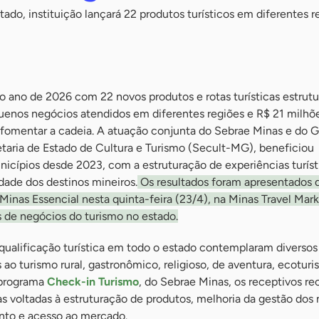
ado, instituição lançará 22 produtos turísticos em diferentes r
 o ano de 2026 com 22 novos produtos e rotas turísticas estrutu
enos negócios atendidos em diferentes regiões e R$ 21 milhõ
 fomentar a cadeia. A atuação conjunta do Sebrae Minas e do 
etaria de Estado de Cultura e Turismo (Secult-MG), beneficiou
icípios desde 2023, com a estruturação de experiências turíst
dade dos destinos mineiros.
Os resultados foram apresentados 
inas Essencial nesta quinta-feira (23/4), na Minas Travel Mar
s de negócios do turismo no estado.
qualificação turística em todo o estado contemplaram diversos
o turismo rural, gastronômico, religioso, de aventura, ecoturi
 programa
Check-in Turismo
, do Sebrae Minas, os receptivos r
as voltadas à estruturação de produtos, melhoria da gestão dos
nto e acesso ao mercado.