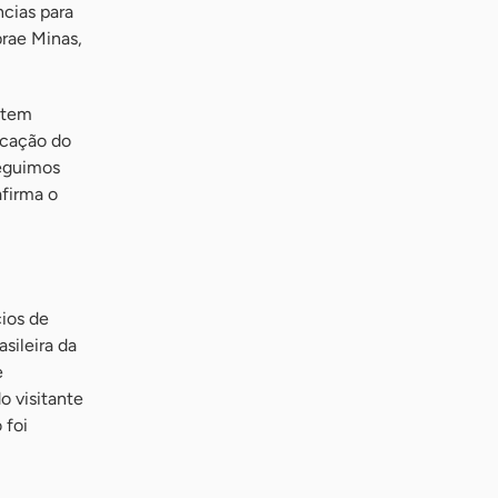
ncias para
brae Minas,
 tem
icação do
seguimos
afirma o
ios de
sileira da
e
o visitante
 foi