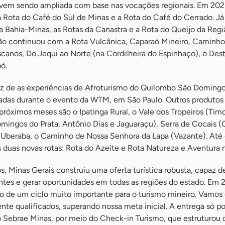
ra vem sendo ampliada com base nas vocações regionais. Em 202
 a Rota do Café do Sul de Minas e a Rota do Café do Cerrado. J
 Bahia-Minas, as Rotas da Canastra e a Rota do Queijo da Regi
ão continuou com a Rota Vulcânica, Caparaó Mineiro, Caminho
canos, Do Jequi ao Norte (na Cordilheira do Espinhaço), o Des
ó.
vez de as experiências de Afroturismo do Quilombo São Doming
adas durante o evento da WTM, em São Paulo. Outros produtos
 próximos meses são o Ipatinga Rural, o Vale dos Tropeiros (Tim
Domingos do Prata, Antônio Dias e Jaguaraçu), Serra de Cocais (
 Uberaba, o Caminho de Nossa Senhora da Lapa (Vazante). Até 
 duas novas rotas: Rota do Azeite e Rota Natureza e Aventura n
s, Minas Gerais construiu uma oferta turística robusta, capaz d
tantes e gerar oportunidades em todas as regiões do estado. Em 
de um ciclo muito importante para o turismo mineiro. Vamos 
ente qualificados, superando nossa meta inicial. A entrega só po
 Sebrae Minas, por meio do Check-in Turismo, que estruturou d