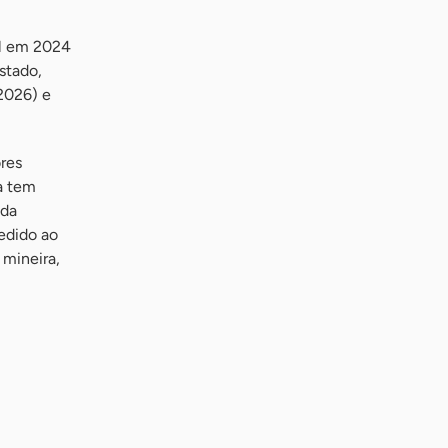
il em 2024
stado,
2026) e
res
ra tem
 da
edido ao
 mineira,