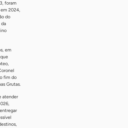
3, foram
á em 2024,
ão do
 da
tino
os, em
 que
oteo,
Coronel
o fim do
as Grutas.
e atender
2026,
entregar
ssível
estinos,