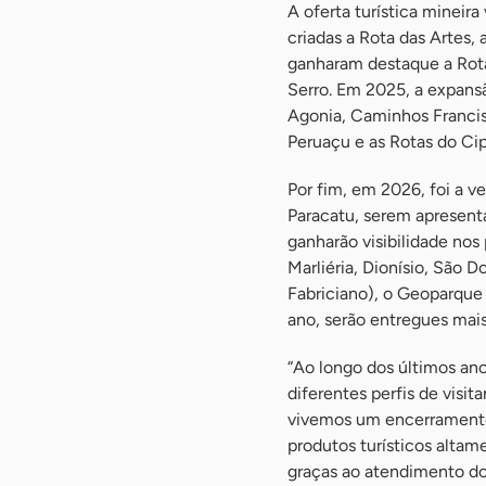
A oferta turística minei
criadas a Rota das Artes,
ganharam destaque a Rota
Serro. Em 2025, a expans
Agonia, Caminhos Francis
Peruaçu e as Rotas do Cip
Por fim, em 2026, foi a 
Paracatu, serem apresent
ganharão visibilidade nos
Marliéria, Dionísio, São 
Fabriciano), o Geoparque
ano, serão entregues mais
“Ao longo dos últimos ano
diferentes perfis de visi
vivemos um encerramento 
produtos turísticos altam
graças ao atendimento do