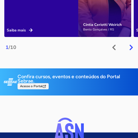
Cíntia Ceriotti Weirich
Bento Gonçalves / RS
Saiba mais
1
/10
Confira cursos, eventos e conteúdos do Portal
Sebrae.
Acesse o Portal