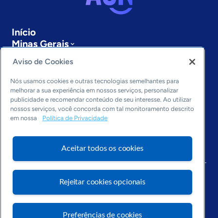
Início
Minas Gerais
Sobre a ASN
Aviso de Cookies
Últimas notícias
Entre em contato
Nós usamos cookies e outras tecnologias semelhantes para
Editorias
melhorar a sua experiência em nossos serviços, personalizar
publicidade e recomendar conteúdo de seu interesse. Ao utilizar
Economia & Política
nossos serviços, você concorda com tal monitoramento descrito
em nossa
Política de Privacidade
Inovação & Tecnologia
Cultura empreendedora
Dados
Aceitar todos os cookies
Arquivo
Rejeitar cookies opcionais
Preferências de cookies