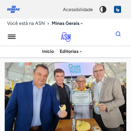
Fale
Acessibilidade
conosco
0
acessibilidade
9
Minas Gerais
Você está na ASN
Dados
para
busca
Agência
Início
Editorias
Palavra
Sebrae
chave
de
Notícias