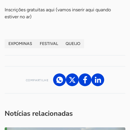
Inscrições gratuitas aqui (vamos inserir aqui quando
estiver no ar)
EXPOMINAS
FESTIVAL
QUEIJO
COMPARTILHE
Acesse nossos canais de atendimento
Ficou com alguma dúvida?
.
Se
você é um profissional da imprensa, entre em contato pelo
imprensa@sebrae.com.br
fale com a ASN em cada UF
ou
Notícias relacionadas