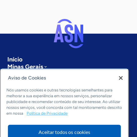
Início
Minas Gerais
Sobre a ASN
Aviso de Cookies
Últimas notícias
Entre em contato
Nós usamos cookies e outras tecnologias semelhantes para
Editorias
melhorar a sua experiência em nossos serviços, personalizar
publicidade e recomendar conteúdo de seu interesse. Ao utilizar
Economia & Política
nossos serviços, você concorda com tal monitoramento descrito
em nossa
Política de Privacidade
Inovação & Tecnologia
Cultura empreendedora
Dados
Aceitar todos os cookies