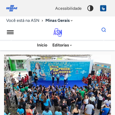
Fale
Acessibilidade
conosco
0
acessibilidade
9
Minas Gerais
Você está na ASN
Dados
para
busca
Agência
Início
Editorias
Palavra
Sebrae
chave
de
Notícias