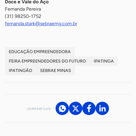
Doce e Vale do Aço
Fernanda Pereira
(31) 98250-1752
fernanda.stark@sebraemg.com.br
EDUCAÇÃO EMPREENDEDORA
FEIRA EMPREENDEDORES DO FUTURO
IPATINGA
IPATINGÃO
SEBRAE MINAS
COMPARTILHE
Acesse nossos canais de atendimento
Ficou com alguma dúvida?
.
Se
você é um profissional da imprensa, entre em contato pelo