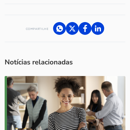
COMPARTILHE
Acesse nossos canais de atendimento
Ficou com alguma dúvida?
.
Se
você é um profissional da imprensa, entre em contato pelo
imprensa@sebrae.com.br
fale com a ASN em cada UF
ou
Notícias relacionadas