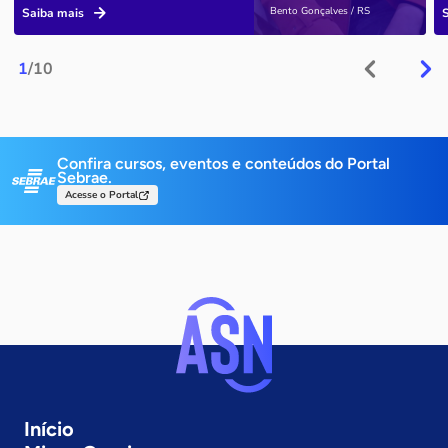
Bento Gonçalves / RS
Saiba mais
1
/10
Confira cursos, eventos e conteúdos do Portal
Sebrae.
Acesse o Portal
Início