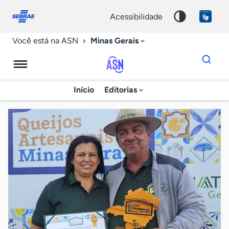
Fale
Acessibilidade
conosco
0
acessibilidade
9
Minas Gerais
Você está na ASN
Dados
para
busca
Agência
Início
Editorias
Palavra
Sebrae
chave
de
Notícias