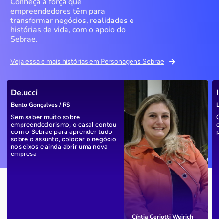
Conheça a força que
empreendedores têm para
transformar negócios, realidades e
histórias de vida, com o apoio do
Sebrae.
Veja essa e mais histórias em Personagens Sebrae
Delucci
Bento Gonçalves / RS
L
Sem saber muito sobre
empreendedorismo, o casal contou
com o Sebrae para aprender tudo
sobre o assunto, colocar o negócio
nos eixos e ainda abrir uma nova
empresa
Cíntia Ceriotti Weirich