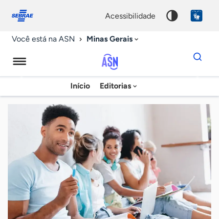
Fale
Acessibilidade
conosco
0
acessibilidade
9
Minas Gerais
Você está na ASN
Dados
para
busca
Agência
Início
Editorias
Palavra
Sebrae
chave
de
Notícias