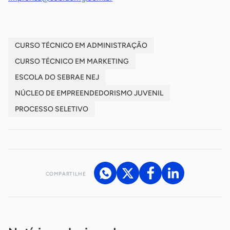
CURSO TÉCNICO EM ADMINISTRAÇÃO
CURSO TÉCNICO EM MARKETING
ESCOLA DO SEBRAE NEJ
NÚCLEO DE EMPREENDEDORISMO JUVENIL
PROCESSO SELETIVO
COMPARTILHE
Acesse nossos canais de atendimento
Ficou com alguma dúvida?
.
Se
você é um profissional da imprensa, entre em contato pelo
imprensa@sebrae.com.br
fale com a ASN em cada UF
ou