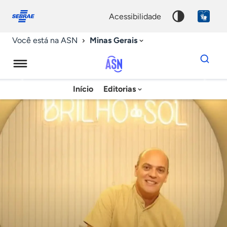
Fale
Acessibilidade
conosco
0
acessibilidade
9
Minas Gerais
Você está na ASN
Dados
para
busca
Agência
Início
Editorias
Palavra
Sebrae
chave
de
Notícias