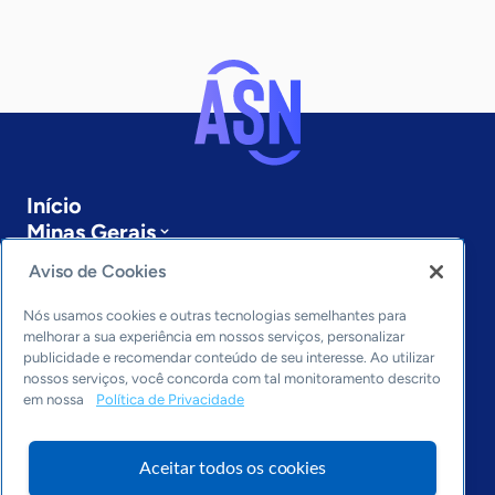
Início
Minas Gerais
Sobre a ASN
Aviso de Cookies
Últimas notícias
Entre em contato
Nós usamos cookies e outras tecnologias semelhantes para
Editorias
melhorar a sua experiência em nossos serviços, personalizar
publicidade e recomendar conteúdo de seu interesse. Ao utilizar
Economia & Política
nossos serviços, você concorda com tal monitoramento descrito
em nossa
Política de Privacidade
Inovação & Tecnologia
Cultura empreendedora
Dados
Aceitar todos os cookies
Arquivo