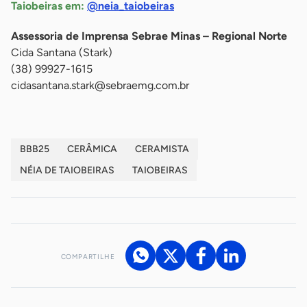
Taiobeiras em:
@neia_taiobeiras
Assessoria de Imprensa Sebrae Minas – Regional Norte
Cida Santana (Stark)
(38) 99927-1615
cidasantana.stark@sebraemg.com.br
BBB25
CERÂMICA
CERAMISTA
NÉIA DE TAIOBEIRAS
TAIOBEIRAS
COMPARTILHE
Acesse nossos canais de atendimento
Ficou com alguma dúvida?
.
Se
você é um profissional da imprensa, entre em contato pelo