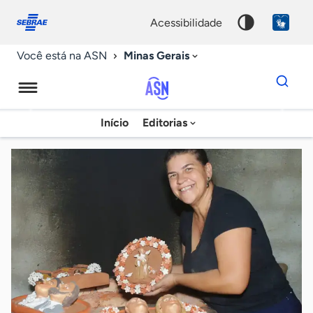
Fale
Acessibilidade
conosco
0
acessibilidade
9
Minas Gerais
Você está na ASN
Dados
para
busca
Agência
Início
Editorias
Palavra
Sebrae
chave
de
Notícias