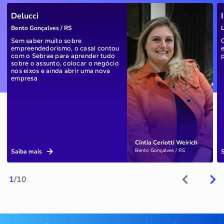
Delucci
Bento Gonçalves / RS
L
Sem saber muito sobre
empreendedorismo, o casal contou
com o Sebrae para aprender tudo
sobre o assunto, colocar o negócio
nos eixos e ainda abrir uma nova
empresa
Cíntia Ceriotti Weirich
Bento Gonçalves / RS
Saiba mais
1
/10