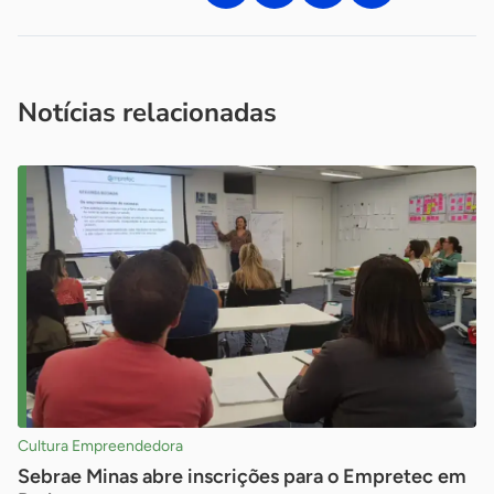
Acesse nossos canais de atendimento
Ficou com alguma dúvida?
.
Se
você é um profissional da imprensa, entre em contato pelo
imprensa@sebrae.com.br
fale com a ASN em cada UF
ou
Notícias relacionadas
Cultura Empreendedora
Sebrae Minas abre inscrições para o Empretec em