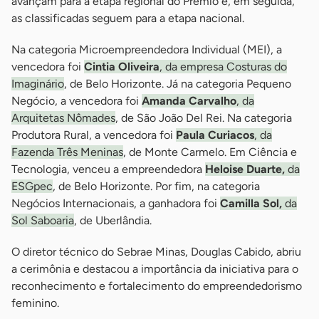
avançam para a etapa regional do Prêmio e, em seguida,
as classificadas seguem para a etapa nacional.
Na categoria Microempreendedora Individual (MEI), a
vencedora foi
Cintia Oliveira
, da empresa Costuras do
Imaginário
, de Belo Horizonte. Já na categoria Pequeno
Negócio, a vencedora foi
Amanda Carvalho
, da
Arquitetas Nômades
, de São João Del Rei. Na categoria
Produtora Rural, a vencedora foi
Paula Curiacos
, da
Fazenda Três Meninas
, de Monte Carmelo. Em Ciência e
Tecnologia, venceu a empreendedora
Heloise Duarte,
da
ESGpec
, de Belo Horizonte. Por fim, na categoria
Negócios Internacionais, a ganhadora foi
Camilla Sol,
da
Sol Saboaria
, de Uberlândia.
O diretor técnico do Sebrae Minas, Douglas Cabido, abriu
a cerimônia e destacou a importância da iniciativa para o
reconhecimento e fortalecimento do empreendedorismo
feminino.