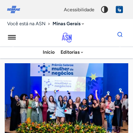
Fale
Acessibilidade
conosco
0
acessibilidade
9
Minas Gerais
Você está na ASN
Dados
para
busca
Agência
Início
Editorias
Palavra
Sebrae
chave
de
Notícias