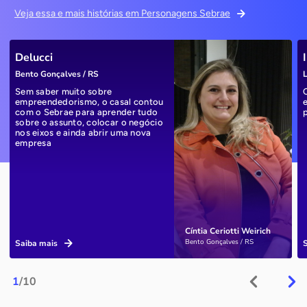
Veja essa e mais histórias em Personagens Sebrae
Delucci
Bento Gonçalves / RS
L
Sem saber muito sobre
empreendedorismo, o casal contou
com o Sebrae para aprender tudo
sobre o assunto, colocar o negócio
nos eixos e ainda abrir uma nova
empresa
Cíntia Ceriotti Weirich
Bento Gonçalves / RS
Saiba mais
1
/10