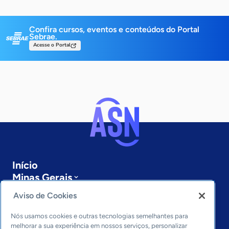
Confira cursos, eventos e conteúdos do Portal
Sebrae.
Acesse o Portal
Início
Minas Gerais
Sobre a ASN
Aviso de Cookies
Últimas notícias
Entre em contato
Nós usamos cookies e outras tecnologias semelhantes para
Editorias
melhorar a sua experiência em nossos serviços, personalizar