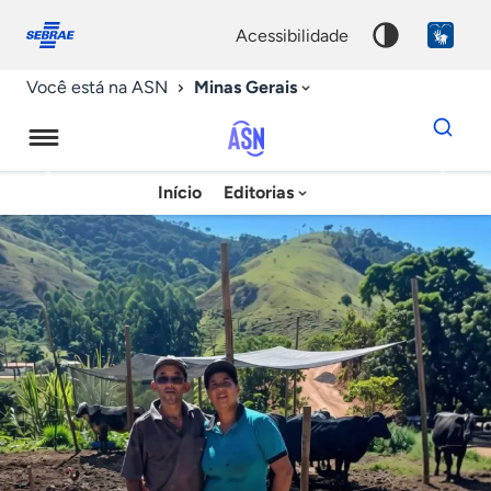
Fale
Acessibilidade
conosco
0
acessibilidade
9
Minas Gerais
Você está na ASN
Dados
para
busca
Agência
Início
Editorias
Palavra
Sebrae
chave
de
Notícias