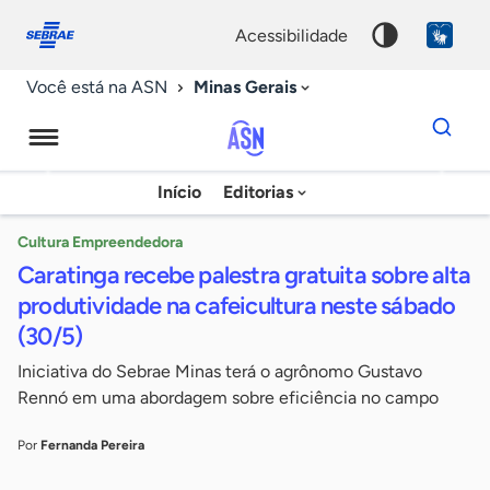
Fale
Acessibilidade
conosco
0
acessibilidade
9
Minas Gerais
Você está na ASN
Dados
para
busca
Agência
Início
Editorias
Palavra
Sebrae
chave
de
Cultura Empreendedora
Caratinga recebe palestra gratuita sobre alta
Notícias
produtividade na cafeicultura neste sábado
(30/5)
Iniciativa do Sebrae Minas terá o agrônomo Gustavo
Rennó em uma abordagem sobre eficiência no campo
Por
Fernanda Pereira