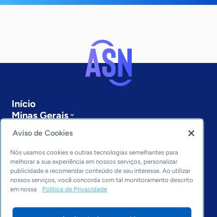
Início
Minas Gerais
Sobre a ASN
Aviso de Cookies
Últimas notícias
Entre em contato
Nós usamos cookies e outras tecnologias semelhantes para
Editorias
melhorar a sua experiência em nossos serviços, personalizar
publicidade e recomendar conteúdo de seu interesse. Ao utilizar
Economia & Política
nossos serviços, você concorda com tal monitoramento descrito
em nossa
Política de Privacidade
Inovação & Tecnologia
Cultura empreendedora
Dados