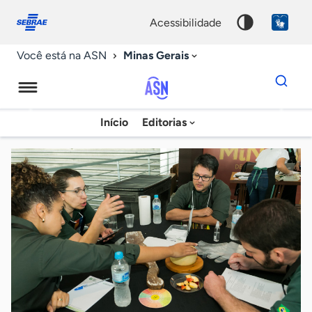
Fale
Acessibilidade
conosco
0
acessibilidade
9
Minas Gerais
Você está na ASN
Dados
para
busca
Agência
Início
Editorias
Palavra
Sebrae
chave
de
Notícias