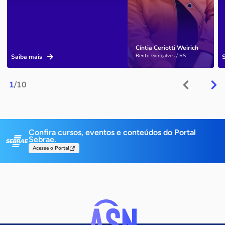
Cíntia Ceriotti Weirich
Bento Gonçalves / RS
Saiba mais
1
/10
Confira cursos, eventos e conteúdos do Portal
Sebrae.
Acesse o Portal