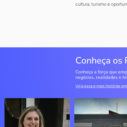
cultura, turismo e oport
Conheça os 
Conheça a força que emp
negócios, realidades e hi
Veja essa e mais histórias 
Delucci
Infoecia Software
Ltda
Bento Gonçalves / RS
Londrina / PR
Sem saber muito sobre
empreendedorismo, o casal