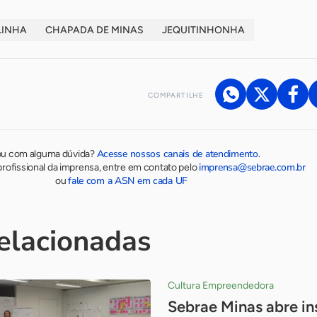
LINHA
CHAPADA DE MINAS
JEQUITINHONHA
COMPARTILHE
Acesse nossos canais de atendimento
ou com alguma dúvida?
.
imprensa@sebrae.com.br
rofissional da imprensa, entre em contato pelo
fale com a ASN em cada UF
ou
relacionadas
Cultura Empreendedora
Sebrae Minas abre in