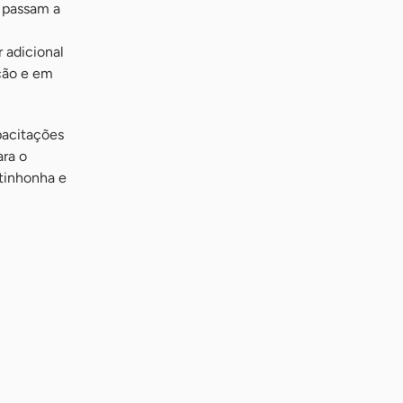
s passam a
r adicional
ção e em
apacitações
ara o
tinhonha e