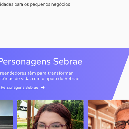
unidades para os pequenos negócios
Personagens Sebrae
reendedores têm para transformar
stórias de vida, com o apoio do Sebrae.
em Personagens Sebrae
Memória Ancestral
Espedito Selei
São Luís / MA
Nova Olinda / CE
Ao lado da irmã e com o
Peças criadas pelo
apoio do Sebrae, a Memória
cearense já foram