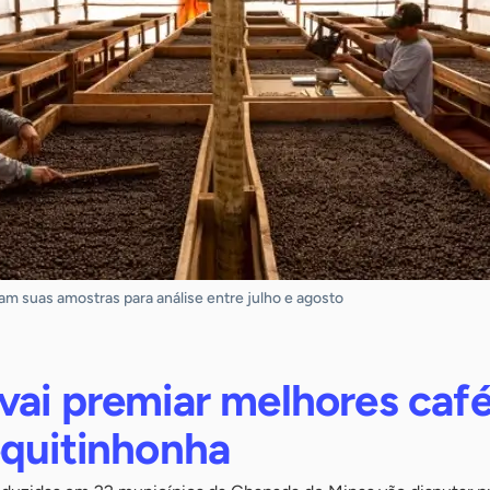
am suas amostras para análise entre julho e agosto
vai premiar melhores caf
equitinhonha