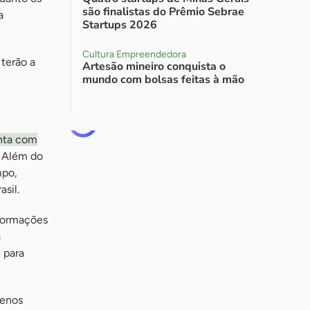
são finalistas do Prêmio Sebrae
a
Startups 2026
Cultura Empreendedora
 terão a
Artesão mineiro conquista o
mundo com bolsas feitas à mão
onta com
. Além do
mpo,
sil.
nformações
a
l para
uenos