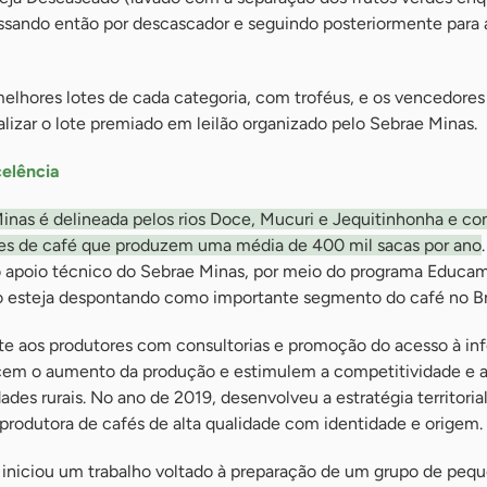
ssando então por descascador e seguindo posteriormente para 
elhores lotes de cada categoria, com troféus, e os vencedores
izar o lote premiado em leilão organizado pelo Sebrae Minas.
elência
inas é delineada pelos rios Doce, Mucuri e Jequitinhonha e c
res de café que produzem uma média de 400 mil sacas por ano
 o apoio técnico do Sebrae Minas, por meio do programa Educa
ão esteja despontando como importante segmento do café no Bra
te aos produtores com consultorias e promoção do acesso à i
cem o aumento da produção e estimulem a competitividade e 
ades rurais. No ano de 2019, desenvolveu a estratégia territoria
produtora de cafés de alta qualidade com identidade e origem.
iniciou um trabalho voltado à preparação de um grupo de peq