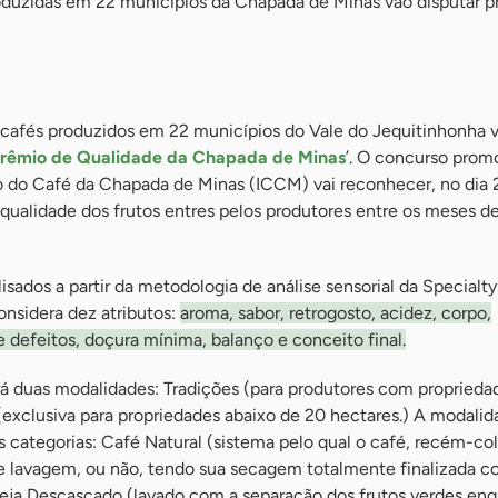
duzidas em 22 municípios da Chapada de Minas vão disputar p
cafés produzidos em 22 municípios do Vale do Jequitinhonha v
rêmio de Qualidade da Chapada de Minas
’. O concurso prom
to do Café da Chapada de Minas (ICCM) vai reconhecer, no dia 
qualidade dos frutos entres pelos produtores entre os meses de
isados a partir da metodologia de análise sensorial da Specialt
onsidera dez atributos:
aroma, sabor, retrogosto, acidez, corpo,
 defeitos, doçura mínima, balanço e conceito final.
á duas modalidades: Tradições (para produtores com propriedad
(exclusiva para propriedades abaixo de 20 hectares.) A modali
as categorias: Café Natural (sistema pelo qual o café, recém-co
e lavagem, ou não, tendo sua secagem totalmente finalizada c
ja Descascado (lavado com a separação dos frutos verdes enq