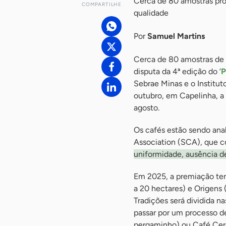
Cerca de 80 amostras pro
COMPARTILHE
qualidade
Por
Samuel Martins
Cerca de 80 amostras de 
disputa da 4ª edição do ‘
P
Sebrae Minas e o Institu
outubro, em Capelinha, a 
agosto.
Os cafés estão sendo anal
Association (SCA), que c
uniformidade, ausência de
Em 2025, a premiação ter
a 20 hectares) e Origens 
Tradições será dividida n
passar por um processo d
pergaminho) ou Café Cere