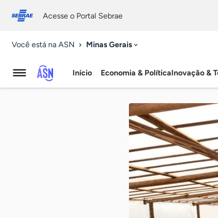
Fale
Acessibilidade
conosco
0
Acesse o Portal Sebrae
9
Minas Gerais
Você está na ASN
Início
Economia & Política
Inovação & T
Agência
Sebrae
de
Notícias