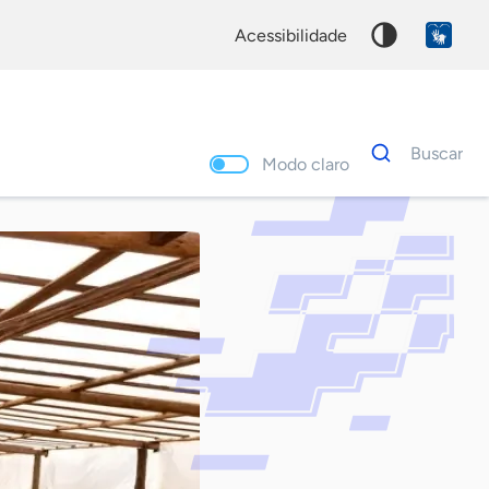
acessibilidade
Dados
Buscar
para
Modo claro
busca
Palavra
chave