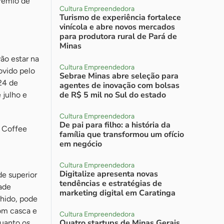
rêmio de
Cultura Empreendedora
Turismo de experiência fortalece
vinícola e abre novos mercados
para produtora rural de Pará de
Minas
ão estar na
Cultura Empreendedora
ovido pelo
Sebrae Minas abre seleção para
24 de
agentes de inovação com bolsas
de R$ 5 mil no Sul do estado
 julho e
Cultura Empreendedora
De pai para filho: a história da
y Coffee
família que transformou um ofício
em negócio
Cultura Empreendedora
Digitalize apresenta novas
e superior
tendências e estratégias de
dade
marketing digital em Caratinga
lhido, pode
om casca e
Cultura Empreendedora
Quatro startups de Minas Gerais
uanto os