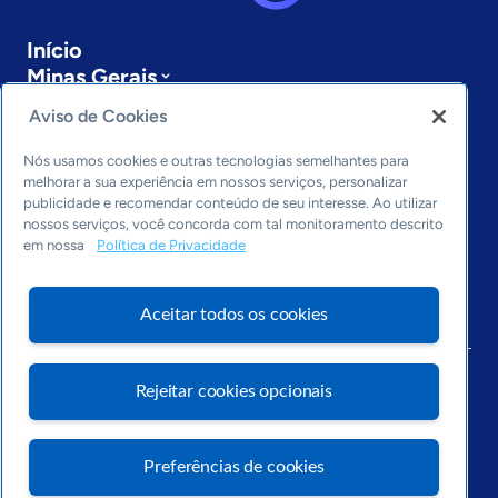
Início
Minas Gerais
Sobre a ASN
Aviso de Cookies
Últimas notícias
Entre em contato
Nós usamos cookies e outras tecnologias semelhantes para
Editorias
melhorar a sua experiência em nossos serviços, personalizar
publicidade e recomendar conteúdo de seu interesse. Ao utilizar
Economia & Política
nossos serviços, você concorda com tal monitoramento descrito
em nossa
Política de Privacidade
Inovação & Tecnologia
Cultura empreendedora
Dados
Aceitar todos os cookies
Arquivo
Rejeitar cookies opcionais
Preferências de cookies
Visite o Portal Sebrae