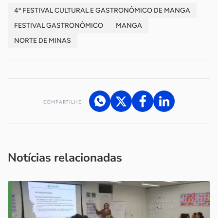
4º FESTIVAL CULTURAL E GASTRONÔMICO DE MANGA
FESTIVAL GASTRONÔMICO
MANGA
NORTE DE MINAS
COMPARTILHE
Acesse nossos canais de atendimento
Ficou com alguma dúvida?
.
Se
você é um profissional da imprensa, entre em contato pelo
imprensa@sebrae.com.br
fale com a ASN em cada UF
ou
Notícias relacionadas