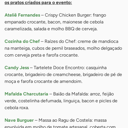
os pratos criados para o evento:
Ateliê Fernandes
– Crispy Chicken Burger: frango
empanado crocante, bacon, maionese de cebola
caramelizada, salada e molho BBQ de cerveja.
Cozinha do Chef
– Raízes do Chef: creme de mandioca
na manteiga, cubos de pernil braseados, molho delgaçado
com cerveja preta e farofa crocante.
Candy Jess
– Tartelete Doce Encontro: casquinha
crocante, brigadeiro de creamcheese, brigadeiro de pé de
moça e farofa crocante de amendoim.
Mafalda Charcutaria
– Baião da Mafalda: arroz, feijão
verde, costelinha defumada, linguiça, bacon e picles de
cebola roxa.
Nave Burguer
– Massa ao Ragu de Costela: massa
envolvida em molho de tomate artesanal, coberta com