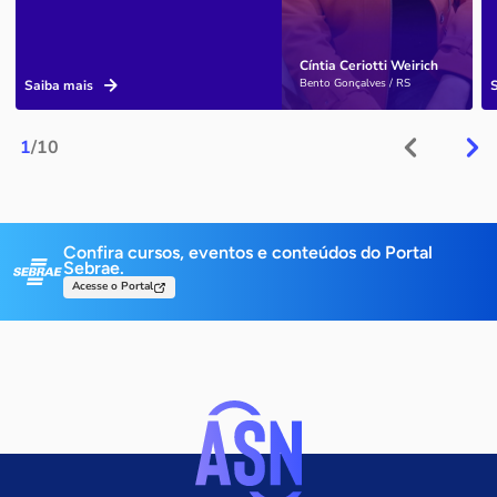
Cíntia Ceriotti Weirich
Bento Gonçalves / RS
Saiba mais
1
/10
Confira cursos, eventos e conteúdos do Portal
Sebrae.
Acesse o Portal