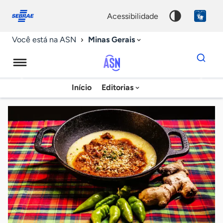
Fale
Acessibilidade
conosco
0
acessibilidade
9
Minas Gerais
Você está na ASN
Dados
para
busca
Agência
Início
Editorias
Palavra
Sebrae
chave
de
Notícias