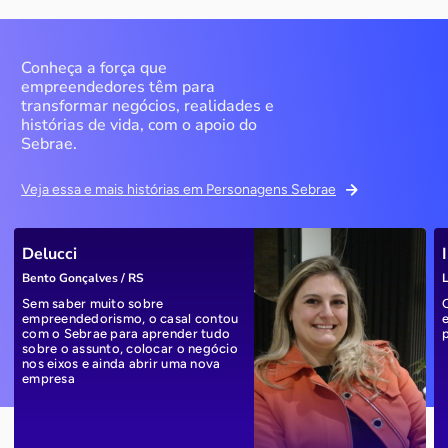
Conheça a força que
empreendedores têm para
transformar negócios, realidades e
histórias de vida, com o apoio do
Sebrae.
Veja essa e mais histórias em Personagens Sebrae
Delucci
Bento Gonçalves / RS
L
Sem saber muito sobre
empreendedorismo, o casal contou
com o Sebrae para aprender tudo
sobre o assunto, colocar o negócio
nos eixos e ainda abrir uma nova
empresa