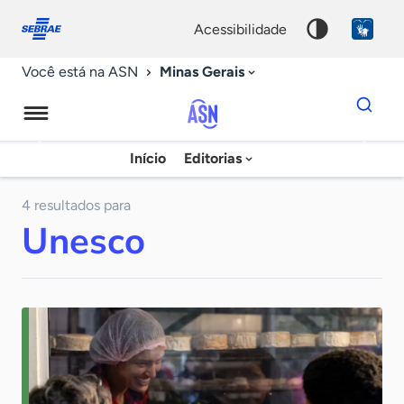
Fale
Acessibilidade
conosco
0
acessibilidade
9
Minas Gerais
Você está na ASN
Dados
para
busca
Agência
Início
Editorias
Palavra
Sebrae
chave
de
4 resultados para
Unesco
Notícias