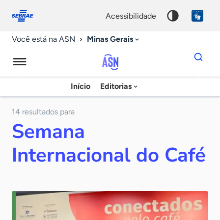
Fale
Acessibilidade
conosco
0
acessibilidade
9
Minas Gerais
Você está na ASN
Dados
para
busca
Agência
Início
Editorias
Palavra
Sebrae
chave
de
14 resultados para
Semana
Notícias
Internacional do Café