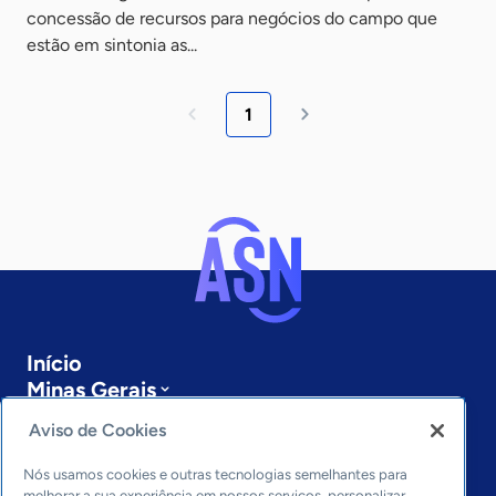
concessão de recursos para negócios do campo que
estão em sintonia as...
1
Início
Minas Gerais
Sobre a ASN
Aviso de Cookies
Últimas notícias
Entre em contato
Nós usamos cookies e outras tecnologias semelhantes para
Editorias
melhorar a sua experiência em nossos serviços, personalizar