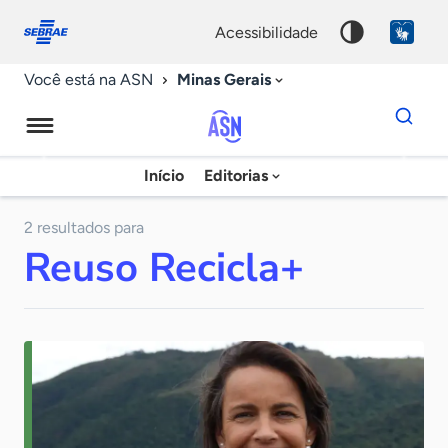
Fale
Acessibilidade
conosco
0
acessibilidade
9
Minas Gerais
Você está na ASN
Dados
para
busca
Agência
Início
Editorias
Palavra
Sebrae
chave
de
2 resultados para
Reuso Recicla+
Notícias