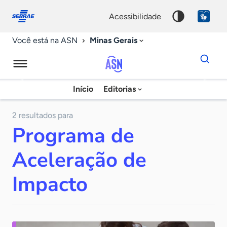
Fale
Acessibilidade
conosco
0
acessibilidade
9
Minas Gerais
Você está na ASN
Dados
para
busca
Agência
Início
Editorias
Palavra
Sebrae
chave
de
2 resultados para
Programa de
Notícias
Aceleração de
Impacto