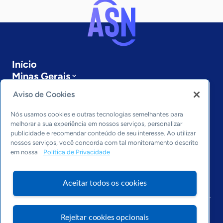
Início
Minas Gerais
Sobre a ASN
Aviso de Cookies
Últimas notícias
Entre em contato
Nós usamos cookies e outras tecnologias semelhantes para
Editorias
melhorar a sua experiência em nossos serviços, personalizar
publicidade e recomendar conteúdo de seu interesse. Ao utilizar
Economia & Política
nossos serviços, você concorda com tal monitoramento descrito
em nossa
Política de Privacidade
Inovação & Tecnologia
Cultura empreendedora
Dados
Aceitar todos os cookies
Arquivo
Rejeitar cookies opcionais