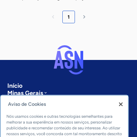
1
Início
Minas Gerais
Sobre a ASN
Aviso de Cookies
Últimas notícias
Entre em contato
Nós usamos cookies e outras tecnologias semelhantes para
Editorias
melhorar a sua experiência em nossos serviços, personalizar
publicidade e recomendar conteúdo de seu interesse. Ao utilizar
Economia & Política
nossos serviços, você concorda com tal monitoramento descrito