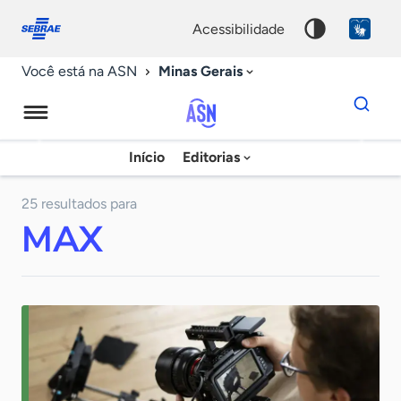
Fale
Acessibilidade
conosco
0
acessibilidade
9
Minas Gerais
Você está na ASN
Dados
para
busca
Agência
Início
Editorias
Palavra
Sebrae
chave
de
25 resultados para
MAX
Notícias