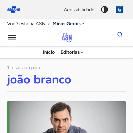
Fale
Acessibilidade
conosco
0
acessibilidade
9
Minas Gerais
Você está na ASN
Dados
para
busca
Agência
Início
Editorias
Palavra
Sebrae
chave
de
1 resultado para
joão branco
Notícias