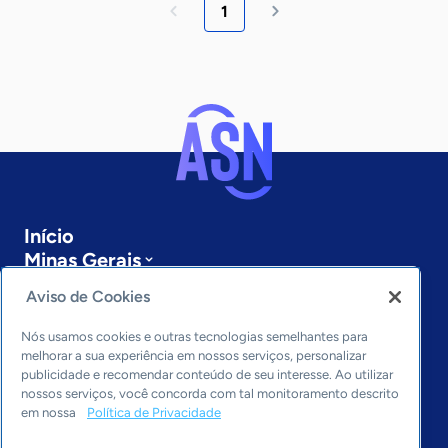
1
Início
Minas Gerais
Sobre a ASN
Aviso de Cookies
Últimas notícias
Entre em contato
Nós usamos cookies e outras tecnologias semelhantes para
Editorias
melhorar a sua experiência em nossos serviços, personalizar
publicidade e recomendar conteúdo de seu interesse. Ao utilizar
Economia & Política
nossos serviços, você concorda com tal monitoramento descrito
em nossa
Política de Privacidade
Inovação & Tecnologia
Cultura empreendedora