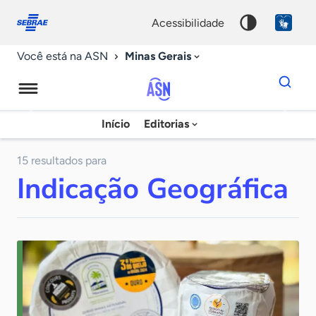
Fale
Acessibilidade
conosco
0
acessibilidade
9
Minas Gerais
Você está na ASN
Dados
para
busca
Agência
Início
Editorias
Palavra
Sebrae
chave
de
15 resultados para
Indicação Geográfica
Notícias