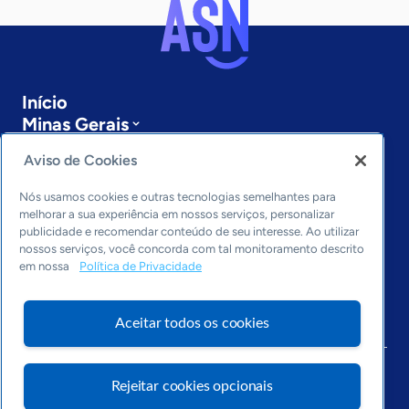
Início
Minas Gerais
Sobre a ASN
Aviso de Cookies
Últimas notícias
Entre em contato
Nós usamos cookies e outras tecnologias semelhantes para
Editorias
melhorar a sua experiência em nossos serviços, personalizar
publicidade e recomendar conteúdo de seu interesse. Ao utilizar
Economia & Política
nossos serviços, você concorda com tal monitoramento descrito
Inovação & Tecnologia
em nossa
Política de Privacidade
Cultura empreendedora
Dados
Aceitar todos os cookies
Arquivo
Rejeitar cookies opcionais