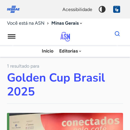
Fale
Acessibilidade
conosco
0
acessibilidade
9
Minas Gerais
Você está na ASN
Dados
para
busca
Agência
Início
Editorias
Palavra
Sebrae
chave
de
1 resultado para
Golden Cup Brasil
Notícias
2025