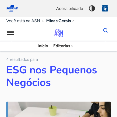
Fale
Acessibilidade
conosco
0
acessibilidade
9
Minas Gerais
Você está na ASN
Dados
para
busca
Agência
Início
Editorias
Palavra
Sebrae
chave
de
4 resultados para
ESG nos Pequenos
Notícias
Negócios