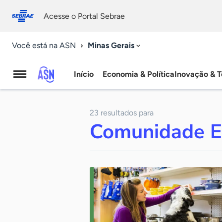
Fale
Acessibilidade
conosco
0
Acesse o Portal Sebrae
9
Minas Gerais
Você está na ASN
Início
Economia & Política
Inovação & T
Agência
Sebrae
23 resultados para
de
Comunidade 
Notícias