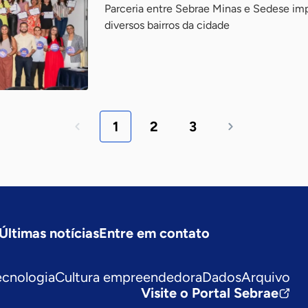
Parceria entre Sebrae Minas e Sedese i
diversos bairros da cidade
1
2
3
Últimas notícias
Entre em contato
ecnologia
Cultura empreendedora
Dados
Arquivo
Visite o Portal Sebrae