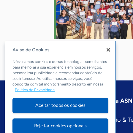
Aviso de Cookies
Nós usamos cookies e outras tecnologias semelhantes
para melhorar a sua experiência em nossos serviços,
personalizar publicidade e recomendar conteúdo de
seu interesse. Ao utilizar nossos serviços, você
concorda com tal monitoramento descrito em nossa
Política de Privacidade
Início
Minas Gerais
Sobre a ASN
Aceitar todos os cookies
Editorias
Economia & Política
Inovação & T
Rejeitar cookies opcionais