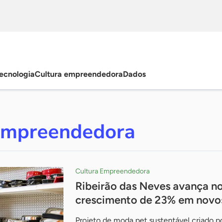
ecnologia
Cultura empreendedora
Dados
Empreendedora
Cultura Empreendedora
Ribeirão das Neves avança n
crescimento de 23% em novo
Projeto de moda pet sustentável criado