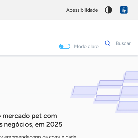
acessibilidade
Dados
Buscar
para
Modo claro
busca
Palavra
chave
o mercado pet com
s negócios, em 2025
 por empreendedoras da comunidade