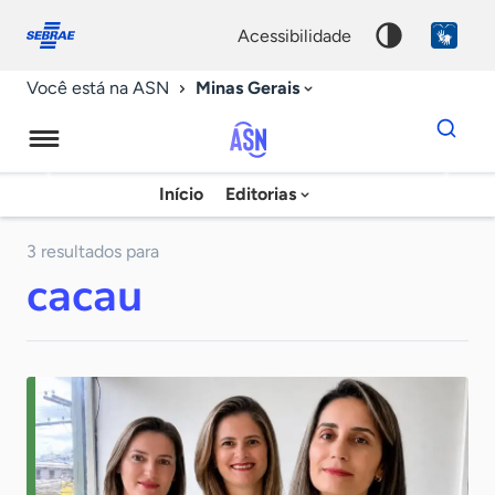
Fale
Acessibilidade
conosco
0
acessibilidade
9
Minas Gerais
Você está na ASN
Dados
para
busca
Agência
Início
Editorias
Palavra
Sebrae
chave
de
3 resultados para
cacau
Notícias