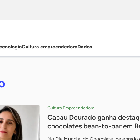
ecnologia
Cultura empreendedora
Dados
o
Cultura Empreendedora
Cacau Dourado ganha destaq
chocolates bean-to-bar em B
No Dia Mundial do Chocolate, celebrado e