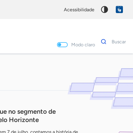
acessibilidade
Dados
Buscar
para
Modo claro
busca
Palavra
chave
ue no segmento de
elo Horizonte
m 7 de julho, contamos a história de