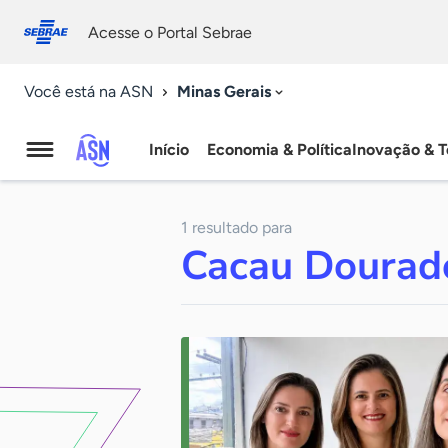
Fale
Acessibilidade
conosco
0
Acesse o Portal Sebrae
9
Minas Gerais
Você está na ASN
Início
Economia & Política
Inovação & T
Agência
Sebrae
1 resultado para
de
Cacau Dourad
Notícias