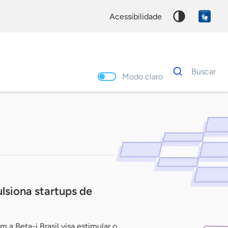
acessibilidade
Dados
Buscar
para
Modo claro
busca
Palavra
chave
lsiona startups de
 a Beta-i Brasil visa estimular o