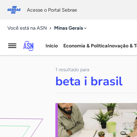
Fale
Acessibilidade
conosco
0
Acesse o Portal Sebrae
9
Minas Gerais
Você está na ASN
Início
Economia & Política
Inovação & T
Agência
Sebrae
1 resultado para
de
beta i brasil
Notícias