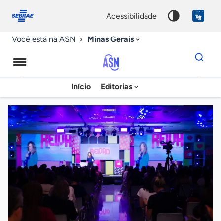
Fale
Acessibilidade
conosco
0
acessibilidade
9
Minas Gerais
Você está na ASN
Dados
para
busca
Agência
Início
Editorias
Palavra
Sebrae
chave
de
Notícias