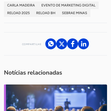
CARLA MADEIRA
EVENTO DE MARKETING DIGITAL
RELOAD 2025
RELOAD BH
SEBRAE MINAS
COMPARTILHE
Acesse nossos canais de atendimento
Ficou com alguma dúvida?
.
Se
você é um profissional da imprensa, entre em contato pelo
imprensa@sebrae.com.br
fale com a ASN em cada UF
ou
Notícias relacionadas