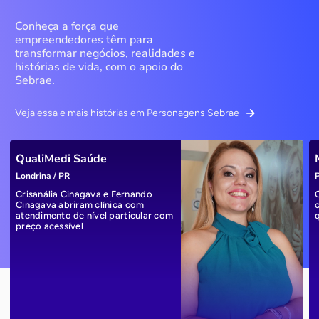
Conheça a força que
empreendedores têm para
transformar negócios, realidades e
histórias de vida, com o apoio do
Sebrae.
Veja essa e mais histórias em Personagens Sebrae
QualiMedi Saúde
Londrina / PR
P
Crisanália Cinagava e Fernando
Cinagava abriram clínica com
atendimento de nível particular com
preço acessível