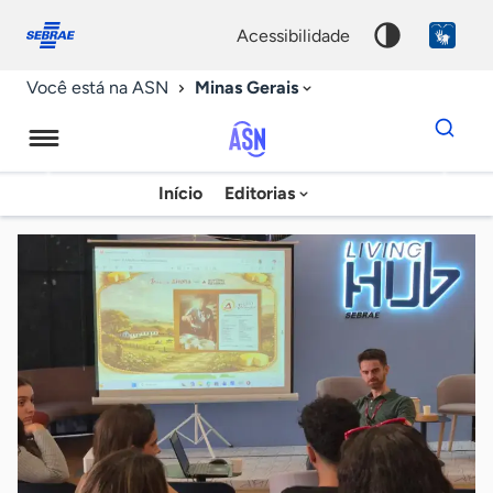
Fale
Acessibilidade
conosco
0
acessibilidade
9
Minas Gerais
Você está na ASN
Dados
para
busca
Agência
Início
Editorias
Palavra
Sebrae
chave
de
Notícias