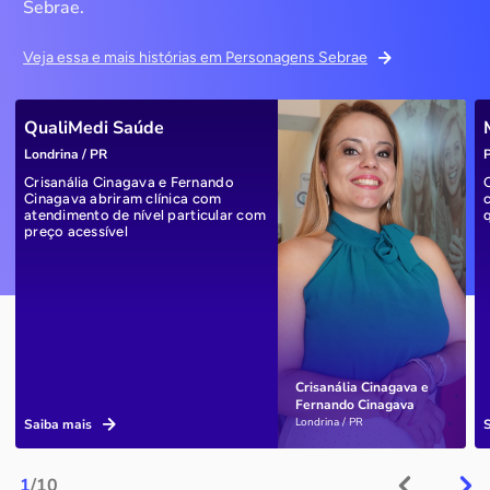
Sebrae.
Veja essa e mais histórias em Personagens Sebrae
QualiMedi Saúde
Londrina / PR
P
Crisanália Cinagava e Fernando
Cinagava abriram clínica com
atendimento de nível particular com
preço acessível
Crisanália Cinagava e
Fernando Cinagava
Londrina / PR
Saiba mais
1
/10