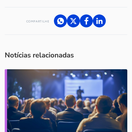
COMPARTILHE
Acesse nossos canais de atendimento
Ficou com alguma dúvida?
.
Se
você é um profissional da imprensa, entre em contato pelo
imprensa@sebrae.com.br
fale com a ASN em cada UF
ou
Notícias relacionadas