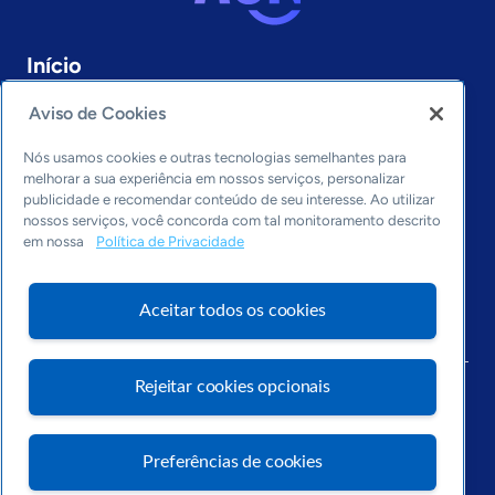
Início
Minas Gerais
Aviso de Cookies
Sobre a ASN
Últimas notícias
Nós usamos cookies e outras tecnologias semelhantes para
Entre em contato
melhorar a sua experiência em nossos serviços, personalizar
Editorias
publicidade e recomendar conteúdo de seu interesse. Ao utilizar
nossos serviços, você concorda com tal monitoramento descrito
Economia & Política
em nossa
Política de Privacidade
Inovação & Tecnologia
Cultura empreendedora
Aceitar todos os cookies
Dados
Arquivo
Rejeitar cookies opcionais
Preferências de cookies