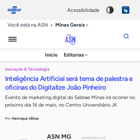
Fale
Acessibilidade
conosco
0
acessibilidade
9
Minas Gerais
Você está na ASN
Dados
para
busca
Agência
Início
Editorias
Palavra
Sebrae
chave
de
Inovação & Tecnologia
Inteligência Artificial será tema de palestra e
Notícias
oficinas do Digitalize João Pinheiro
Evento de marketing digital do Sebrae Minas irá ocorrer no
próximo dia 16 de maio, no Centro Universitário JK
Por
Henrique Ulhoa
ASN MG
COMPARTILHE