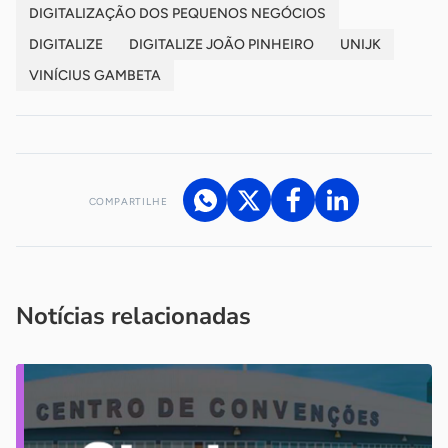
DIGITALIZAÇÃO DOS PEQUENOS NEGÓCIOS
DIGITALIZE
DIGITALIZE JOÃO PINHEIRO
UNIJK
VINÍCIUS GAMBETA
COMPARTILHE
Acesse nossos canais de atendimento
Ficou com alguma dúvida?
.
Se
você é um profissional da imprensa, entre em contato pelo
imprensa@sebrae.com.br
fale com a ASN em cada UF
ou
Notícias relacionadas