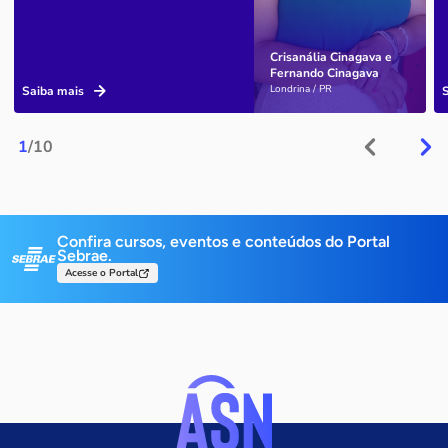
Crisanália Cinagava e
Fernando Cinagava
Londrina / PR
Saiba mais
1
/10
Confira cursos, eventos e conteúdos do Portal
Sebrae.
Acesse o Portal