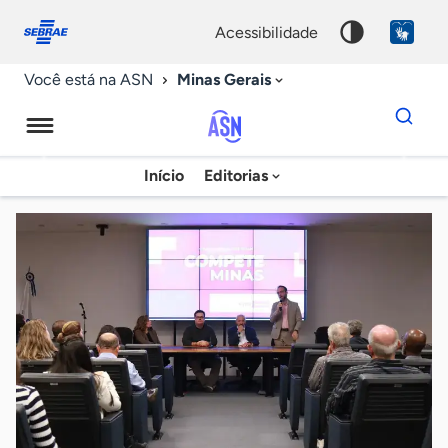
Fale
Acessibilidade
conosco
0
acessibilidade
9
Minas Gerais
Você está na ASN
Dados
para
busca
Agência
Início
Editorias
Palavra
Sebrae
chave
de
Notícias