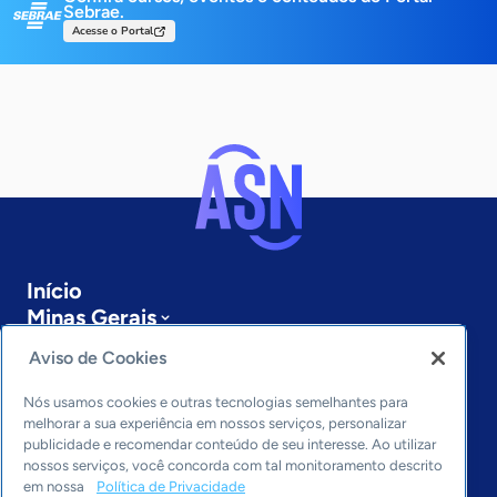
Sebrae.
Acesse o Portal
Início
Minas Gerais
Sobre a ASN
Aviso de Cookies
Últimas notícias
Entre em contato
Nós usamos cookies e outras tecnologias semelhantes para
Editorias
melhorar a sua experiência em nossos serviços, personalizar
publicidade e recomendar conteúdo de seu interesse. Ao utilizar
Economia & Política
nossos serviços, você concorda com tal monitoramento descrito
em nossa
Política de Privacidade
Inovação & Tecnologia