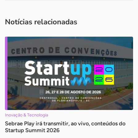
Acesse nossos canais de atendimento
Ficou com alguma dúvida?
.
Se
você é um profissional da imprensa, entre em contato pelo
imprensa@sebrae.com.br
fale com a ASN em cada UF
ou
Notícias relacionadas
Inovação & Tecnologia
Sebrae Play irá transmitir, ao vivo, conteúdos do
Startup Summit 2026