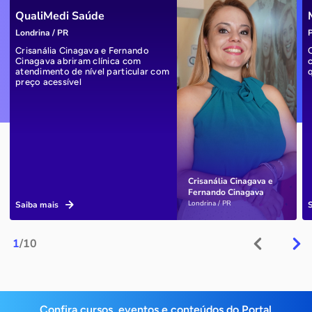
QualiMedi Saúde
Londrina / PR
P
Crisanália Cinagava e Fernando
Cinagava abriram clínica com
atendimento de nível particular com
preço acessível
Crisanália Cinagava e
Fernando Cinagava
Londrina / PR
Saiba mais
1
/10
Confira cursos, eventos e conteúdos do Portal