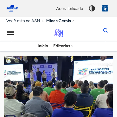
Fale
Acessibilidade
conosco
0
acessibilidade
9
Minas Gerais
Você está na ASN
Dados
para
busca
Agência
Início
Editorias
Palavra
Sebrae
chave
de
Notícias