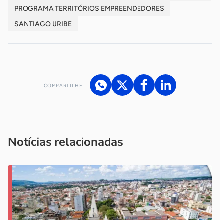
PROGRAMA TERRITÓRIOS EMPREENDEDORES
SANTIAGO URIBE
COMPARTILHE
Acesse nossos canais de atendimento
Ficou com alguma dúvida?
.
Se
você é um profissional da imprensa, entre em contato pelo
imprensa@sebrae.com.br
fale com a ASN em cada UF
ou
Notícias relacionadas