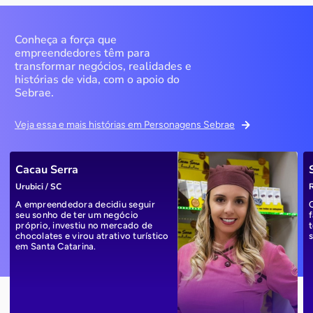
Conheça a força que
empreendedores têm para
transformar negócios, realidades e
histórias de vida, com o apoio do
Sebrae.
Veja essa e mais histórias em Personagens Sebrae
Cacau Serra
Urubici / SC
R
A empreendedora decidiu seguir
seu sonho de ter um negócio
próprio, investiu no mercado de
chocolates e virou atrativo turístico
em Santa Catarina.