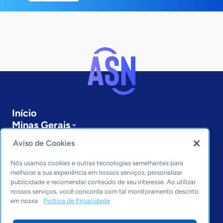
Início
Minas Gerais
Sobre a ASN
Aviso de Cookies
Últimas notícias
Entre em contato
Nós usamos cookies e outras tecnologias semelhantes para
Editorias
melhorar a sua experiência em nossos serviços, personalizar
publicidade e recomendar conteúdo de seu interesse. Ao utilizar
Economia & Política
nossos serviços, você concorda com tal monitoramento descrito
em nossa
Política de Privacidade
Inovação & Tecnologia
Cultura empreendedora