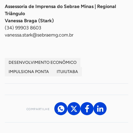
Assessoria de Imprensa do Sebrae Minas | Regional
Triângulo
Vanessa Braga (Stark)
(34) 99903 8603
vanessa.stark@sebraemg.com.br
DESENVOLVIMENTO ECONÔMICO
IMPULSIONA PONTA
ITUIUTABA
COMPARTILHE
Acesse nossos canais de atendimento
Ficou com alguma dúvida?
.
Se
você é um profissional da imprensa, entre em contato pelo