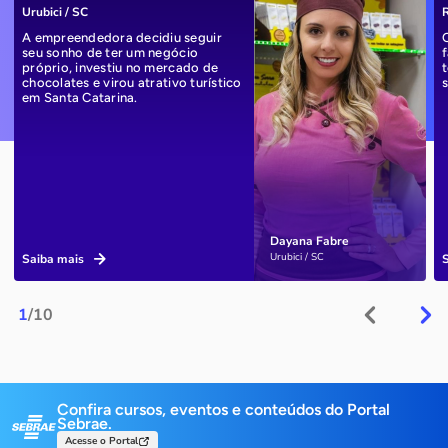
Urubici / SC
R
A empreendedora decidiu seguir
seu sonho de ter um negócio
próprio, investiu no mercado de
chocolates e virou atrativo turístico
em Santa Catarina.
Dayana Fabre
Urubici / SC
Saiba mais
1
/10
Confira cursos, eventos e conteúdos do Portal
Sebrae.
Acesse o Portal