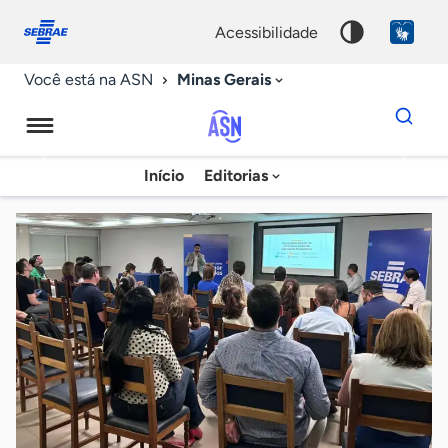
Fale
Acessibilidade
conosco
0
acessibilidade
9
Minas Gerais
Você está na ASN
Dados
para
busca
Agência
Início
Editorias
Palavra
Sebrae
chave
de
Notícias