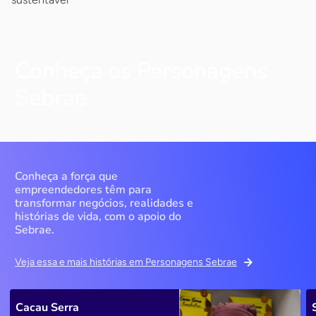
Conheça os Personagens
Sebrae
Conheça a força que
empreendedores têm para
transformar negócios, realidades e
histórias de vida, com o apoio do
Sebrae.
Veja essa e mais histórias em Personagens Sebrae
Cacau Serra